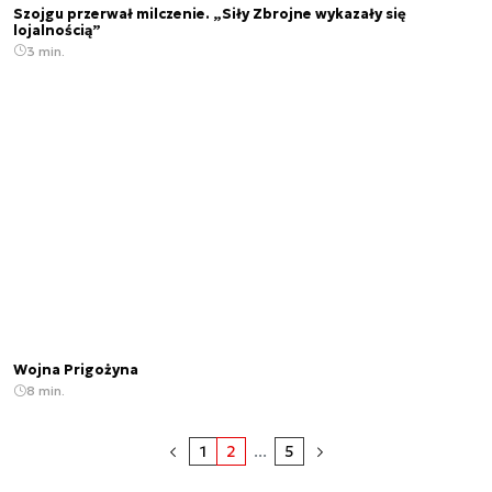
Szojgu przerwał milczenie. „Siły Zbrojne wykazały się
lojalnością”
3 min.
Wojna Prigożyna
8 min.
1
2
...
5