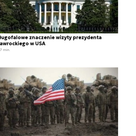
ługofalowe znaczenie wizyty prezydenta
awrockiego w USA
7 min.