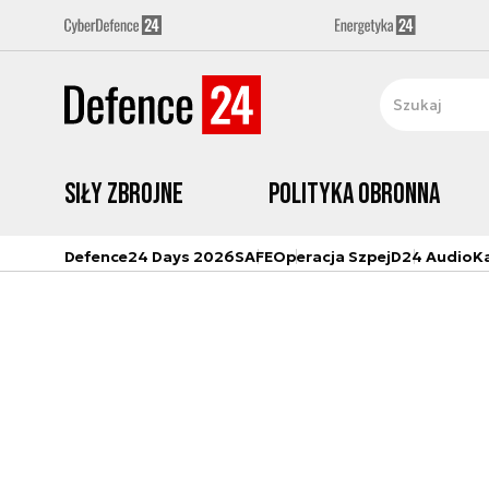
Siły zbrojne
Polityka obronna
Defence24 Days 2026
SAFE
Operacja Szpej
D24 Audio
K