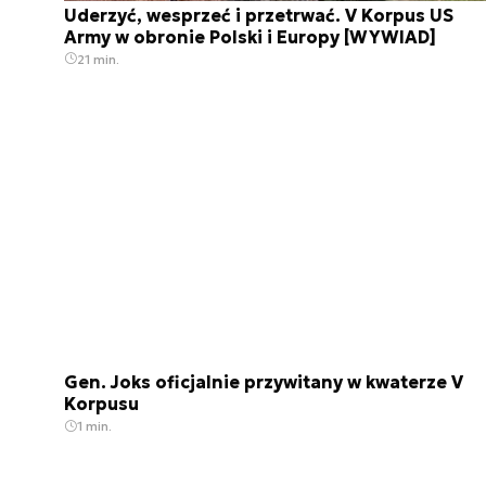
Uderzyć, wesprzeć i przetrwać. V Korpus US
Army w obronie Polski i Europy [WYWIAD]
21 min.
Gen. Joks oficjalnie przywitany w kwaterze V
Korpusu
1 min.