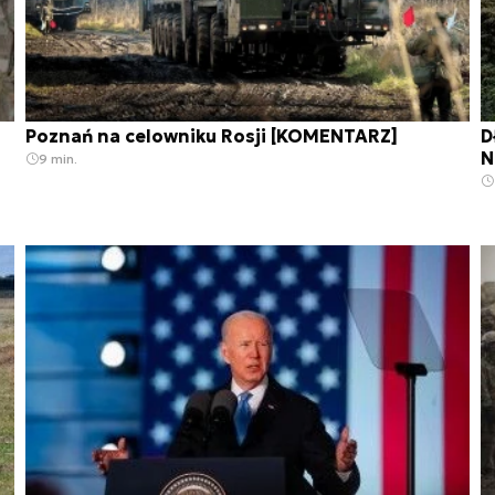
Poznań na celowniku Rosji [KOMENTARZ]
D
N
9 min.