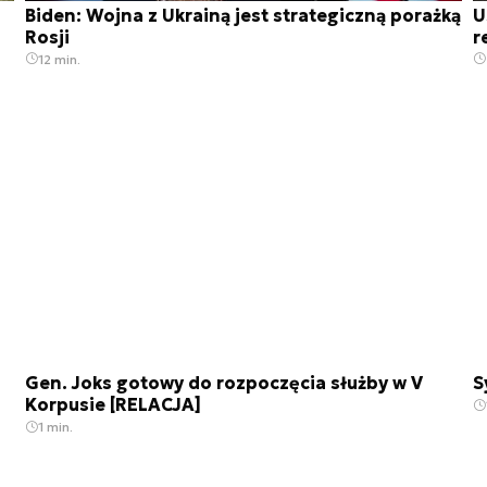
Biden: Wojna z Ukrainą jest strategiczną porażką
U
Rosji
r
12 min.
Gen. Joks gotowy do rozpoczęcia służby w V
S
Korpusie [RELACJA]
1 min.