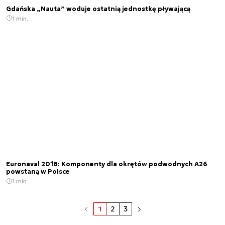
Gdańska „Nauta” woduje ostatnią jednostkę pływającą
1 min.
Euronaval 2018: Komponenty dla okrętów podwodnych A26
powstaną w Polsce
1 min.
1
2
3