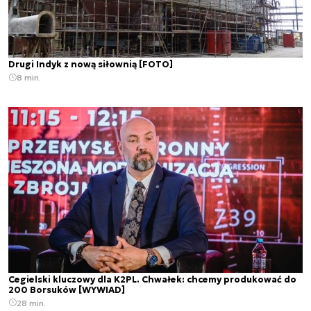
Drugi Indyk z nową siłownią [FOTO]
8 min.
Cegielski kluczowy dla K2PL. Chwałek: chcemy produkować do
200 Borsuków [WYWIAD]
28 min.