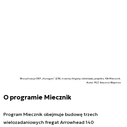
Wizualizacja ORP „Huragan” (276), trzeciej fregaty rakietowej projektu 106 Miecznik.
Autor. PGZ Stocznia Wojenna
O programie Miecznik
Program Miecznik obejmuje budowę trzech
wielozadaniowych fregat Arrowhead 140