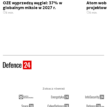
OZE wyprzedzą węgiel: 37% w
Atom wobe
globalnym miksie w 2027 r.
projektow
5 min.
5 min.
Zobacz również