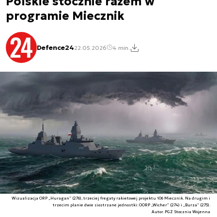
Polskie stocznie razem w
programie Miecznik
Defence24
22.05.2026
4 min.
Wizualizacja ORP „Huragan” (276), trzeciej fregaty rakietowej projektu 106 Miecznik. Na drugim i
trzecim planie dwie siostrzane jednostki: OORP „Wicher” (274) i „Burza” (275).
Autor. PGZ Stocznia Wojenna