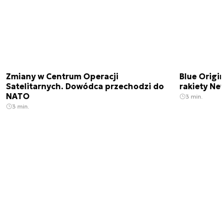
Zmiany w Centrum Operacji
Blue Origi
Satelitarnych. Dowódca przechodzi do
rakiety N
NATO
3 min.
3 min.