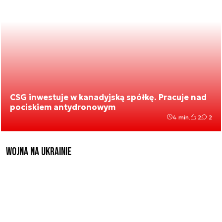
CSG inwestuje w kanadyjską spółkę. Pracuje nad
pociskiem antydronowym
4 min.
2
2
Wojna na Ukrainie