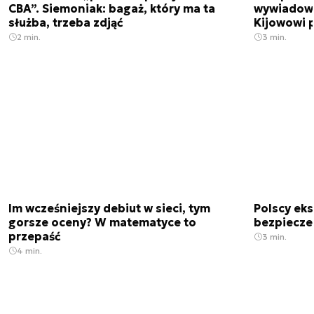
CBA”. Siemoniak: bagaż, który ma ta
wywiadowc
służba, trzeba zdjąć
Kijowowi 
2 min.
3 min.
Im wcześniejszy debiut w sieci, tym
Polscy ek
gorsze oceny? W matematyce to
bezpiecze
przepaść
3 min.
4 min.