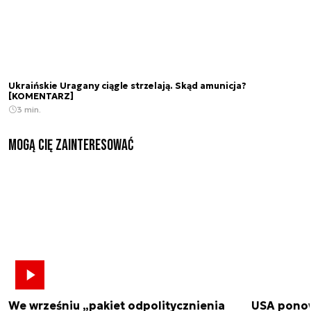
Ukraińskie Uragany ciągle strzelają. Skąd amunicja?
[KOMENTARZ]
3 min.
Mogą Cię zainteresować
We wrześniu „pakiet odpolitycznienia
USA ponow