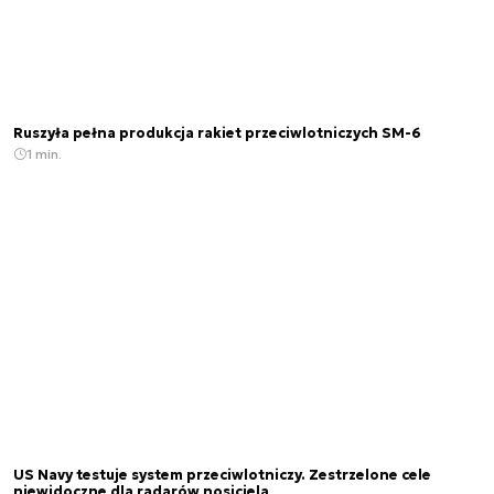
Ruszyła pełna produkcja rakiet przeciwlotniczych SM-6
1 min.
US Navy testuje system przeciwlotniczy. Zestrzelone cele
niewidoczne dla radarów nosiciela