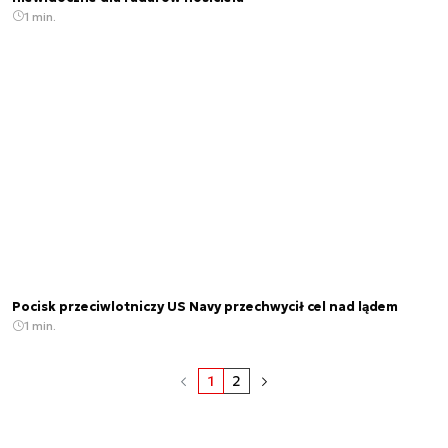
1 min.
Pocisk przeciwlotniczy US Navy przechwycił cel nad lądem
1 min.
1
2