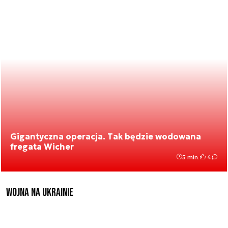
Gigantyczna operacja. Tak będzie wodowana
fregata Wicher
5 min.
4
Wojna na Ukrainie