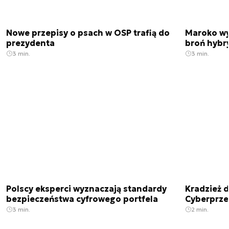
Nowe przepisy o psach w OSP trafią do
Maroko wy
prezydenta
broń hybr
3 min.
3 min.
Polscy eksperci wyznaczają standardy
Kradzież 
bezpieczeństwa cyfrowego portfela
Cyberprze
3 min.
2 min.