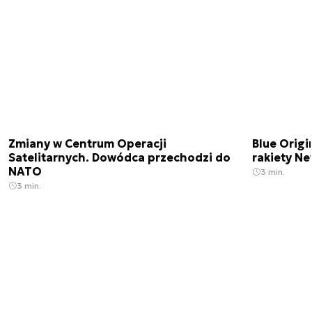
Zmiany w Centrum Operacji
Blue Origi
Satelitarnych. Dowódca przechodzi do
rakiety N
NATO
3 min.
3 min.