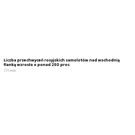
Liczba przechwyceń rosyjskich samolotów nad wschodnią
flanką wzrosła o ponad 250 proc
1 min.