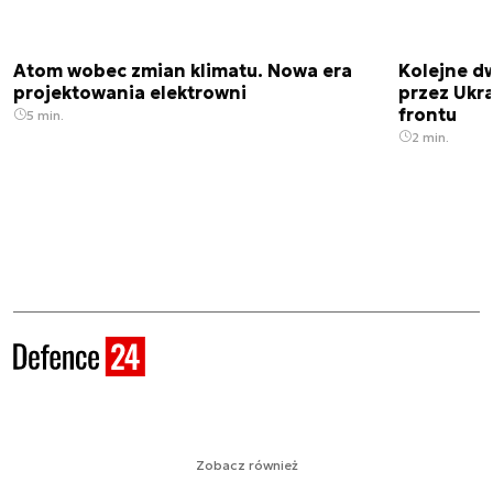
Atom wobec zmian klimatu. Nowa era
Kolejne d
projektowania elektrowni
przez Ukra
frontu
5 min.
2 min.
Zobacz również