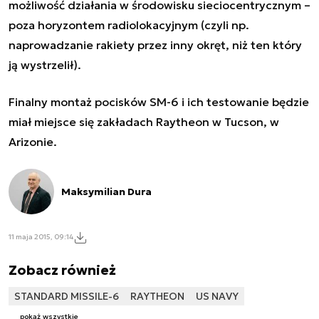
możliwość działania w środowisku sieciocentrycznym –
poza horyzontem radiolokacyjnym (czyli np.
naprowadzanie rakiety przez inny okręt, niż ten który
ją wystrzelił).
Finalny montaż pocisków SM-6 i ich testowanie będzie
miał miejsce się zakładach Raytheon w Tucson, w
Arizonie.
Maksymilian Dura
11 maja 2015, 09:14
Zobacz również
STANDARD MISSILE-6
RAYTHEON
US NAVY
pokaż wszystkie