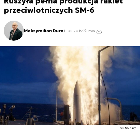
Ruszyła pełna produkcja rakiet
przeciwlotniczych SM-6
Maksymilian Dura
11.05.2015
1 min.
fot. US Navy