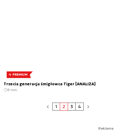
PREMIUM
Trzecia generacja śmigłowca Tiger [ANALIZA]
8 min.
1
2
3
4
Reklama