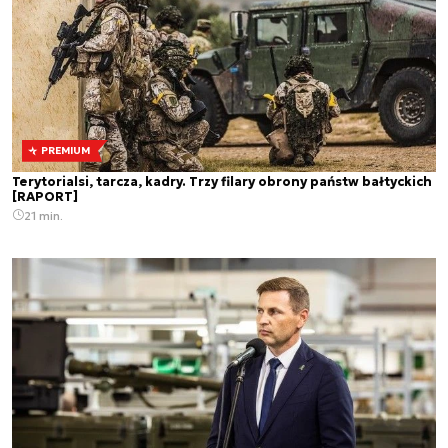
PREMIUM
Terytorialsi, tarcza, kadry. Trzy filary obrony państw bałtyckich
[RAPORT]
21 min.