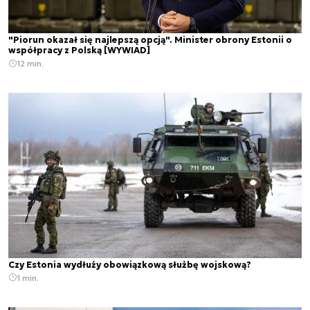
"Piorun okazał się najlepszą opcją". Minister obrony Estonii o
współpracy z Polską [WYWIAD]
12 min.
Czy Estonia wydłuży obowiązkową służbę wojskową?
1 min.