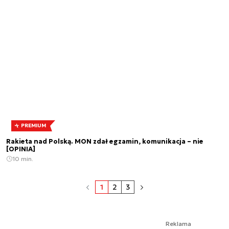
PREMIUM
Rakieta nad Polską. MON zdał egzamin, komunikacja – nie
[OPINIA]
10 min.
1
2
3
Reklama