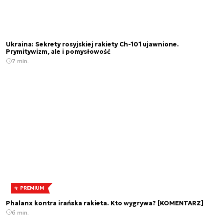
Ukraina: Sekrety rosyjskiej rakiety Ch-101 ujawnione.
Prymitywizm, ale i pomysłowość
7 min.
PREMIUM
Phalanx kontra irańska rakieta. Kto wygrywa? [KOMENTARZ]
6 min.