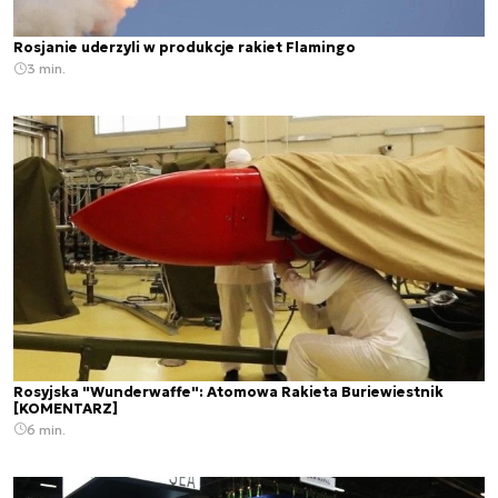
Rosjanie uderzyli w produkcje rakiet Flamingo
3 min.
Rosyjska "Wunderwaffe": Atomowa Rakieta Buriewiestnik
[KOMENTARZ]
6 min.