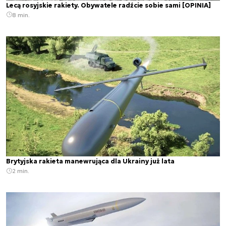
Lecą rosyjskie rakiety. Obywatele radźcie sobie sami [OPINIA]
8 min.
Brytyjska rakieta manewrująca dla Ukrainy już lata
2 min.