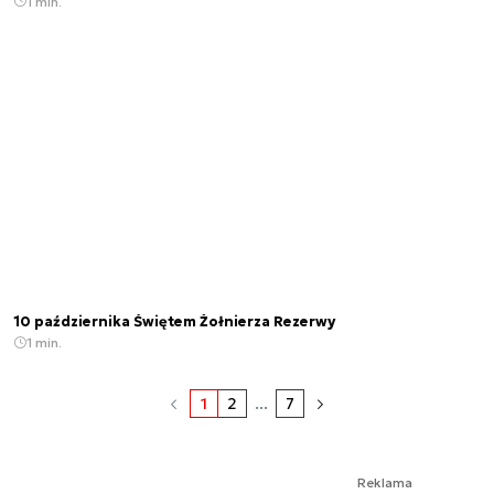
1 min.
10 października Świętem Żołnierza Rezerwy
1 min.
1
2
...
7
Reklama