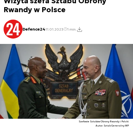
Wizyta szefa Sztabu Obrony
Rwandy w Polsce
Defence24
11.01.2023
1 min.
Szefowie Sztabów Obrony Rwandy i Polski
Autor. Sztab Generalny WP