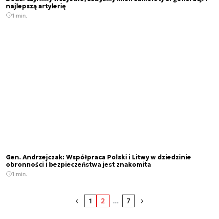
najlepszą artylerię
1 min.
Gen. Andrzejczak: Współpraca Polski i Litwy w dziedzinie
obronności i bezpieczeństwa jest znakomita
1 min.
1
2
...
7