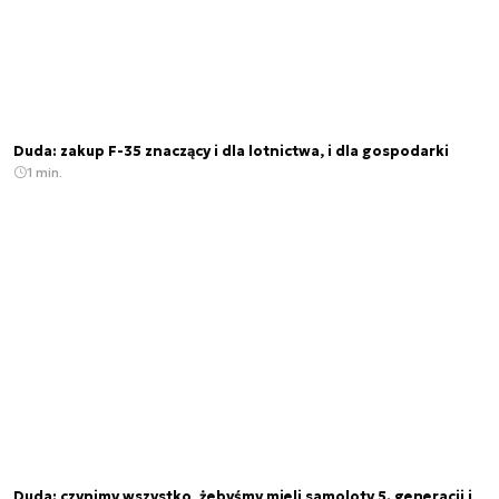
Duda: zakup F-35 znaczący i dla lotnictwa, i dla gospodarki
1 min.
Duda: czynimy wszystko, żebyśmy mieli samoloty 5. generacji i