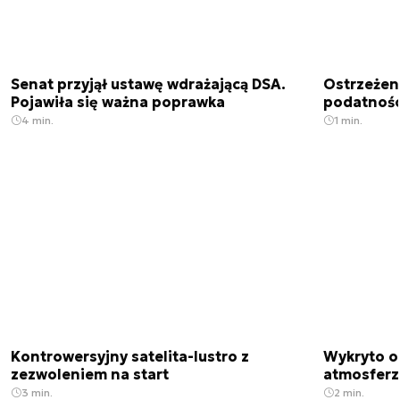
Senat przyjął ustawę wdrażającą DSA.
Ostrzeżen
Pojawiła się ważna poprawka
podatnośc
4 min.
1 min.
Kontrowersyjny satelita-lustro z
Wykryto o
zezwoleniem na start
atmosfer
3 min.
2 min.