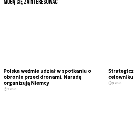
Mogą Cię zainteresować
Polska weźmie udział w spotkaniu o
Strategic
obronie przed dronami. Naradę
celowniku 
organizują Niemcy
9 min.
2 min.