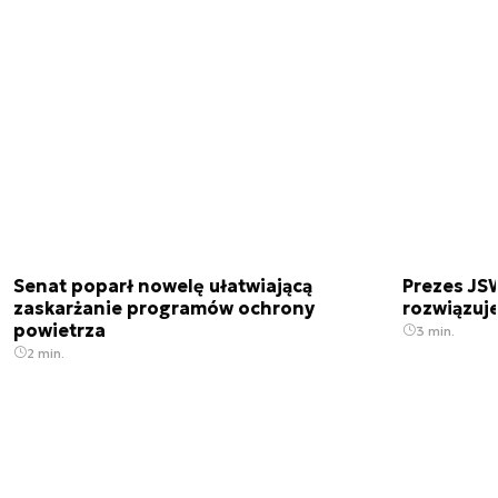
Senat poparł nowelę ułatwiającą
Prezes JSW
zaskarżanie programów ochrony
rozwiązuj
powietrza
3 min.
2 min.