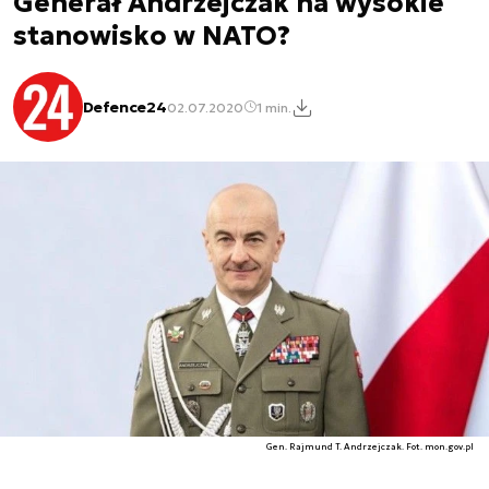
Generał Andrzejczak na wysokie
stanowisko w NATO?
Defence24
02.07.2020
1 min.
Gen. Rajmund T. Andrzejczak. Fot. mon.gov.pl