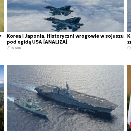
y
Korea i Japonia. Historyczni wrogowie w sojuszu
K
pod egidą USA [ANALIZA]
z
16 min.