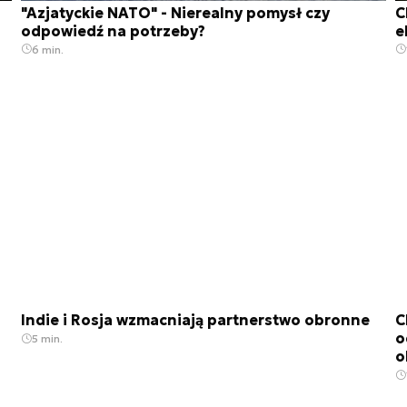
"Azjatyckie NATO" - Nierealny pomysł czy
C
odpowiedź na potrzeby?
e
6 min.
Indie i Rosja wzmacniają partnerstwo obronne
C
o
5 min.
o