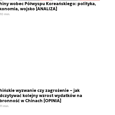
hiny wobec Półwyspu Koreańskiego: polityka,
konomia, wojsko [ANALIZA]
10 min.
hińskie wyzwanie czy zagrożenie – jak
dczytywać kolejny wzrost wydatków na
bronność w Chinach [OPINIA]
11 min.