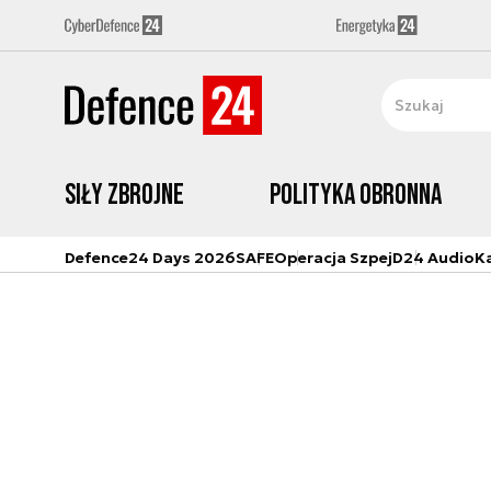
Siły zbrojne
Polityka obronna
Defence24 Days 2026
SAFE
Operacja Szpej
D24 Audio
K