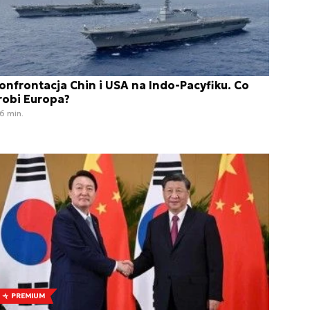
onfrontacja Chin i USA na Indo-Pacyfiku. Co
robi Europa?
6 min.
PREMIUM