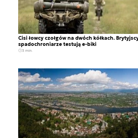
Cisi łowcy czołgów na dwóch kółkach. Brytyjsc
spadochroniarze testują e-biki
3 min.