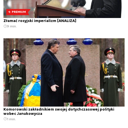
PREMIUM
Złamać rosyjski imperializm [ANALIZA]
9 min.
Komorowski zakładnikiem swojej dotychczasowej polityki
wobec Janukowycza
1 min.