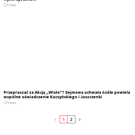
1 min.
Przepraszać za Akcję „Wisła”? Sejmowa uchwała ściśle powiela
wspólne oświadczenie Kaczyńskiego i Juszczenki
1 min.
1
2