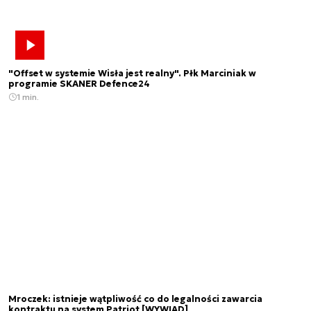
"Offset w systemie Wisła jest realny". Płk Marciniak w
programie SKANER Defence24
1 min.
Mroczek: istnieje wątpliwość co do legalności zawarcia
kontraktu na system Patriot [WYWIAD]