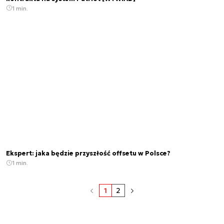
1 min.
Ekspert: jaka będzie przyszłość offsetu w Polsce?
1 min.
1
2