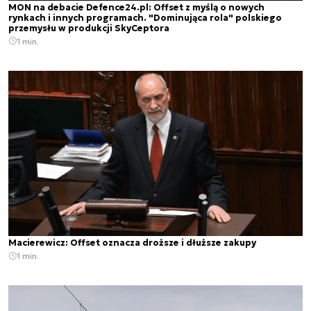
MON na debacie Defence24.pl: Offset z myślą o nowych
rynkach i innych programach. "Dominująca rola" polskiego
przemysłu w produkcji SkyCeptora
1 min.
Macierewicz: Offset oznacza droższe i dłuższe zakupy
1 min.