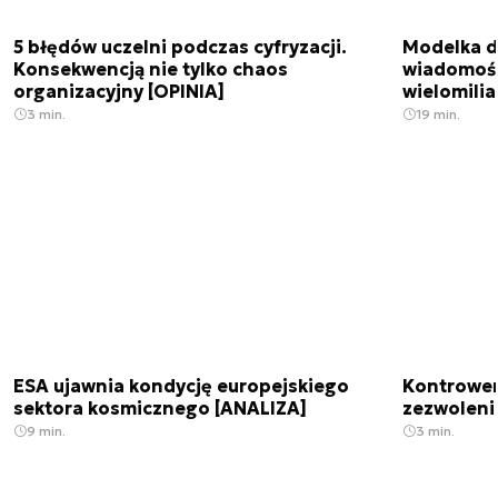
5 błędów uczelni podczas cyfryzacji.
Modelka da
Konsekwencją nie tylko chaos
wiadomośc
organizacyjny [OPINIA]
wielomili
3 min.
19 min.
ESA ujawnia kondycję europejskiego
Kontrowers
sektora kosmicznego [ANALIZA]
zezwoleni
9 min.
3 min.