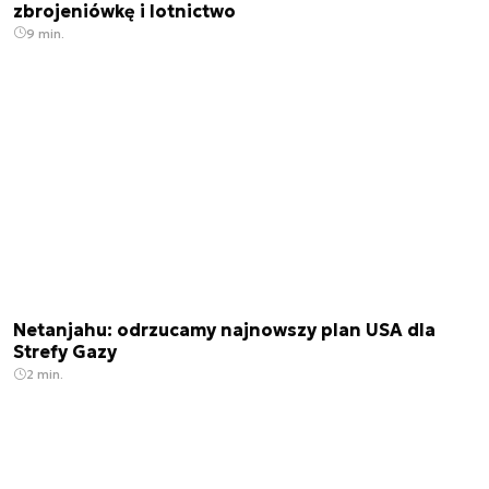
zbrojeniówkę i lotnictwo
9 min.
Netanjahu: odrzucamy najnowszy plan USA dla
Strefy Gazy
2 min.