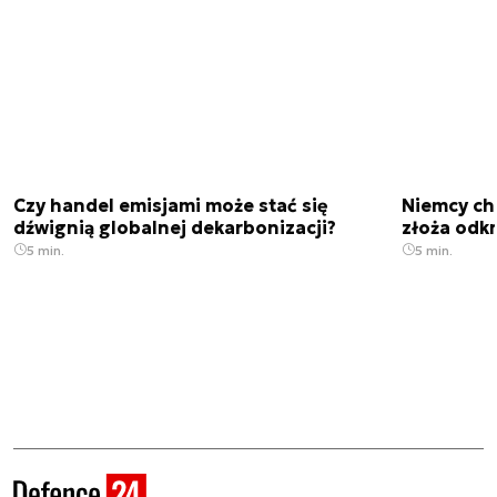
Czy handel emisjami może stać się
Niemcy ch
dźwignią globalnej dekarbonizacji?
złoża odk
5 min.
5 min.