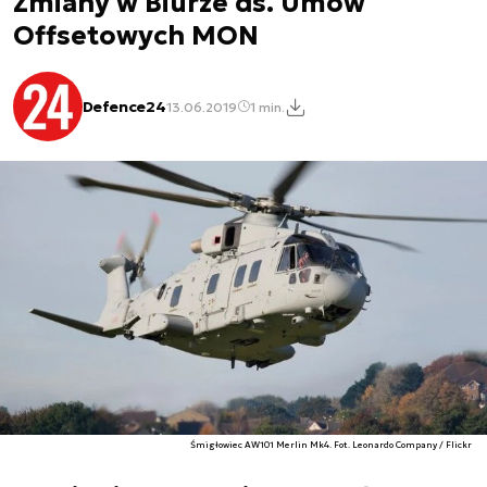
Zmiany w Biurze ds. Umów
Offsetowych MON
Defence24
13.06.2019
1 min.
Śmigłowiec AW101 Merlin Mk4. Fot. Leonardo Company / Flickr