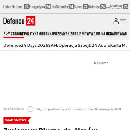
Siły zbrojne
Polityka obronna
Przemysł Zbrojeniowy
Wojna na Ukrainie
Wiado
Defence24 Days 2026
SAFE
Operacja Szpej
D24 Audio
Karta Mu
Reklama
Strona główna
Siły zbrojne
Zmiany w Biurze ds. Umów Offsetowych MON
WIADOMOŚCI