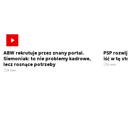
ABW rekrutuje przez znany portal.
PSP rozwi
Siemoniak: to nie problemy kadrowe,
iść w tę s
lecz rosnące potrzeby
5 min.
3 min.