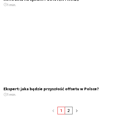
1 min.
Ekspert: jaka będzie przyszłość offsetu w Polsce?
1 min.
1
2