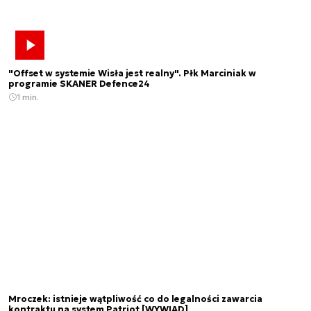
"Offset w systemie Wisła jest realny". Płk Marciniak w
programie SKANER Defence24
1 min.
Mroczek: istnieje wątpliwość co do legalności zawarcia
kontraktu na system Patriot [WYWIAD]