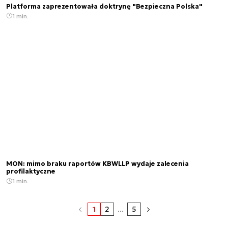
Platforma zaprezentowała doktrynę "Bezpieczna Polska"
1 min.
MON: mimo braku raportów KBWLLP wydaje zalecenia
profilaktyczne
1 min.
1
2
...
5