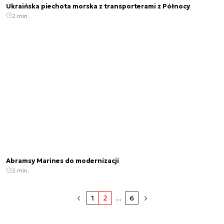
Ukraińska piechota morska z transporterami z Północy
2 min.
Abramsy Marines do modernizacji
2 min.
1
2
...
6