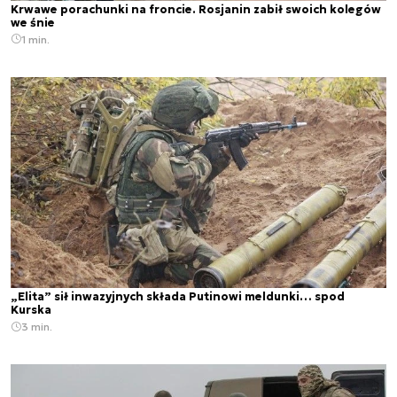
Krwawe porachunki na froncie. Rosjanin zabił swoich kolegów
we śnie
1 min.
„Elita” sił inwazyjnych składa Putinowi meldunki… spod
Kurska
3 min.