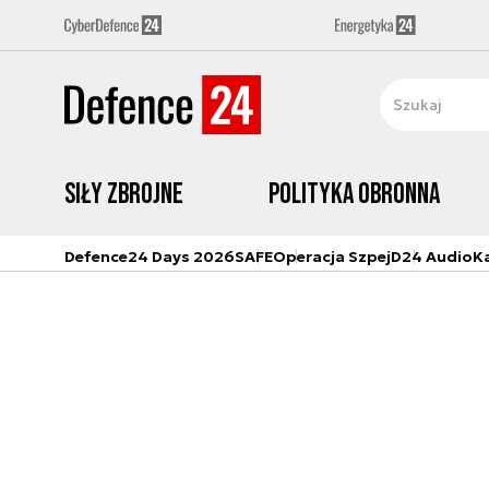
Siły zbrojne
Polityka obronna
Defence24 Days 2026
SAFE
Operacja Szpej
D24 Audio
K