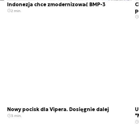
Indonezja chce zmodernizować BMP-3
C
p
2 min.
Nowy pocisk dla Vipera. Dosięgnie dalej
U
"
3 min.