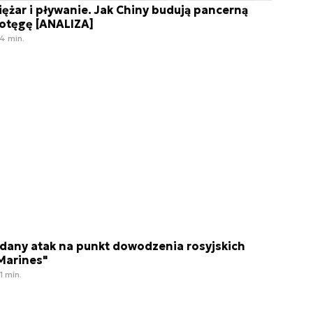
iężar i pływanie. Jak Chiny budują pancerną
otęgę [ANALIZA]
4 min.
dany atak na punkt dowodzenia rosyjskich
Marines"
1 min.