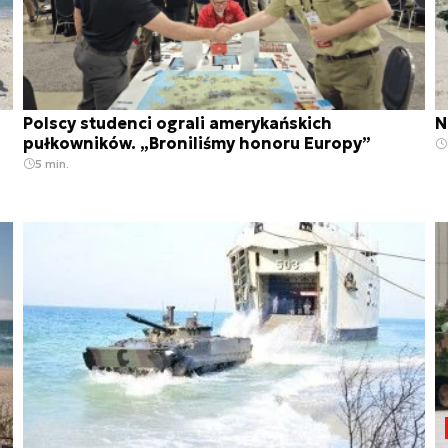
Polscy studenci ograli amerykańskich
N
pułkowników. „Broniliśmy honoru Europy”
5 min.