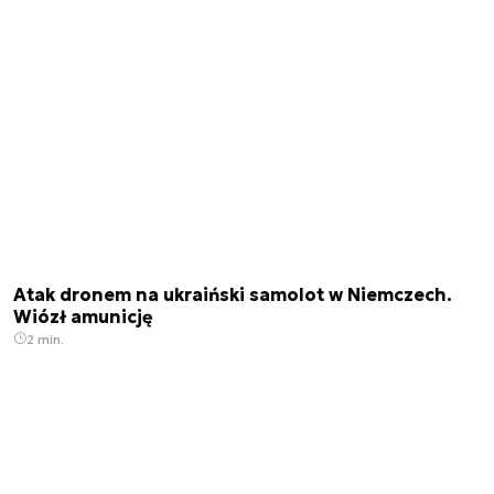
Atak dronem na ukraiński samolot w Niemczech.
Wiózł amunicję
2 min.