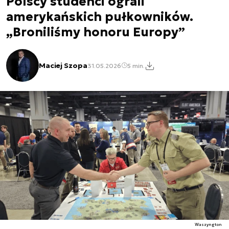
Polscy studenci ograli
amerykańskich pułkowników.
„Broniliśmy honoru Europy”
Maciej Szopa
31.05.2026
5 min.
Waszyngton