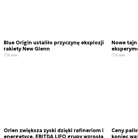
Blue Origin ustaliło przyczynę eksplozji
Nowe tajne
rakiety New Glenn
eksperyme
3 min.
3 min.
Orlen zwiększa zyski dzięki rafineriom i
Ceny paliw
energetyce. EBITDA LIFO grupy wzrosła
koniec wak