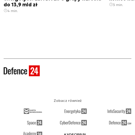
do 13,9 mld zł
3 min.
4 min.
Zobacz również
KADECIRP.PL