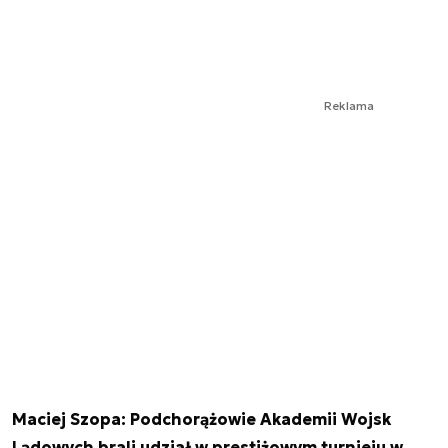
Reklama
Maciej Szopa: Podchorążowie Akademii Wojsk
Lądowych brali udział w prestiżowym turnieju w