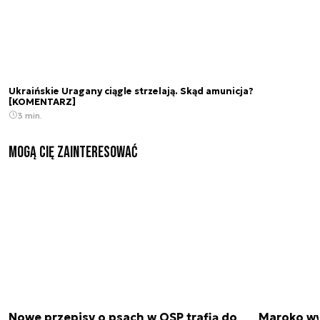
Ukraińskie Uragany ciągle strzelają. Skąd amunicja?
[KOMENTARZ]
3 min.
Mogą Cię zainteresować
Nowe przepisy o psach w OSP trafią do
Maroko wy