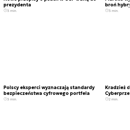
prezydenta
broń hybr
3 min.
3 min.
Polscy eksperci wyznaczają standardy
Kradzież 
bezpieczeństwa cyfrowego portfela
Cyberprze
3 min.
2 min.