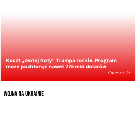
Koszt „złotej floty” Trumpa rośnie. Program
może pochłonąć nawet 275 mld dolarów
4 min.
Wojna na Ukrainie