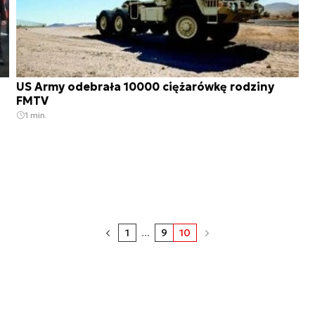
US Army odebrała 10000 ciężarówkę rodziny
FMTV
1 min.
1
...
9
10