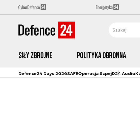
Siły zbrojne
Polityka obronna
Defence24 Days 2026
SAFE
Operacja Szpej
D24 Audio
K