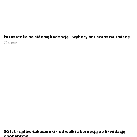
Łukaszenka na siódmą kadencję - wybory bez szans na zmianę
4 min.
30 lat rządów Łukaszenki - od walki z korupcją po likwidację
oponentów