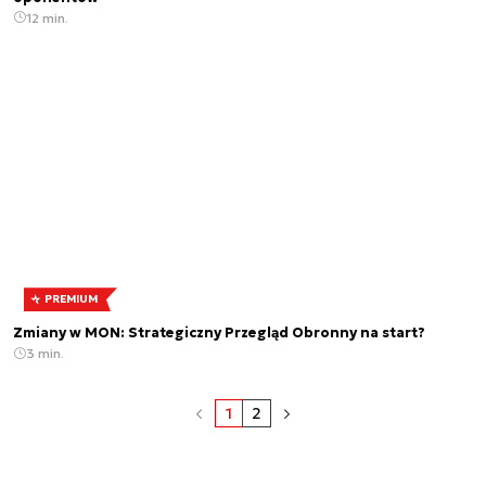
12 min.
PREMIUM
Zmiany w MON: Strategiczny Przegląd Obronny na start?
3 min.
1
2