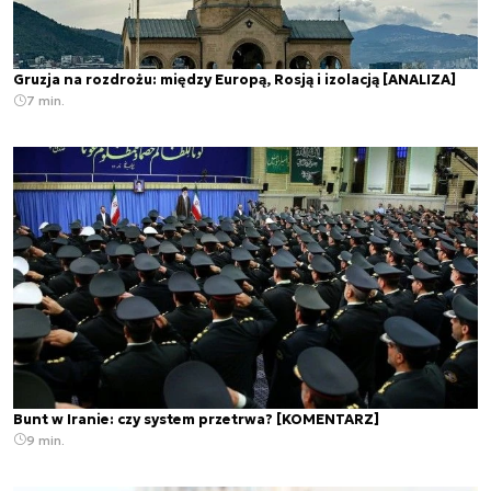
Gruzja na rozdrożu: między Europą, Rosją i izolacją [ANALIZA]
7 min.
Bunt w Iranie: czy system przetrwa? [KOMENTARZ]
9 min.