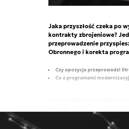
Jaka przyszłość czeka po w
kontrakty zbrojeniowe? Je
przeprowadzenie przyspies
Obronnego i korekta progr
Czy opozycja przeprowadzi St
Co z programami modernizacy
Taka koncepcja jest rozważana prze
opozycji.