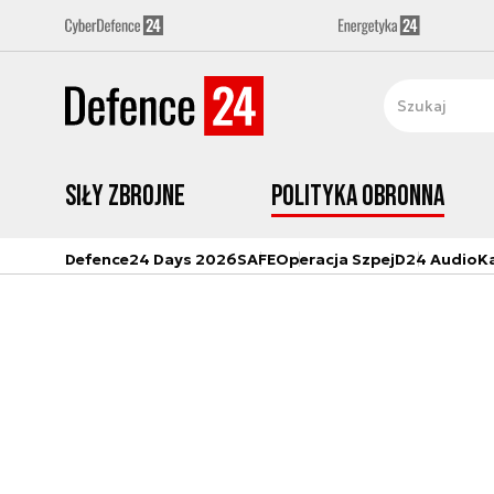
Siły zbrojne
Polityka obronna
Defence24 Days 2026
SAFE
Operacja Szpej
D24 Audio
K