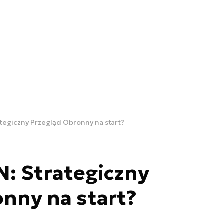
tegiczny Przegląd Obronny na start?
: Strategiczny
nny na start?