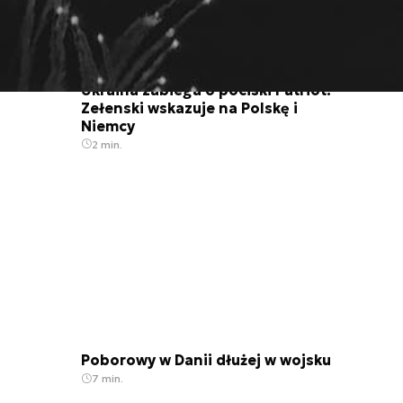
Ukraina zabiega o pociski Patriot.
Zełenski wskazuje na Polskę i
Niemcy
2 min.
Poborowy w Danii dłużej w wojsku
7 min.