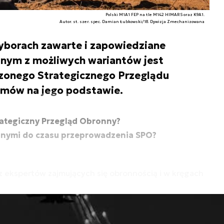
Polski M1A1 FEP na tle M142 HIMARS oraz K9A1.
Autor. st. szer. spec. Damian Łubkowski/18. Dywizja Zmechanizowana
yborach zawarte i zapowiedziane
dnym z możliwych wariantów jest
zonego Strategicznego Przeglądu
amów na jego podstawie.
rategiczny Przegląd Obronny?
jnymi do czasu przeprowadzenia SPO?
z ekspertów zajmujących się obronnością i w kręgach