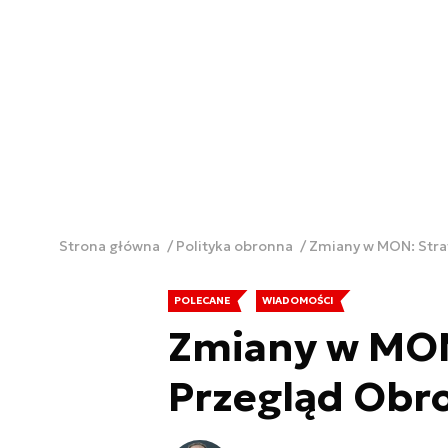
Strona główna
Polityka obronna
Zmiany w MON: Stra
POLECANE
WIADOMOŚCI
Zmiany w MON
Przegląd Obro