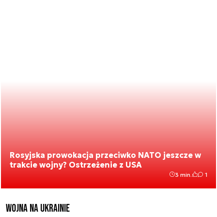
Rosyjska prowokacja przeciwko NATO jeszcze w
trakcie wojny? Ostrzeżenie z USA
3 min.
1
Wojna na Ukrainie