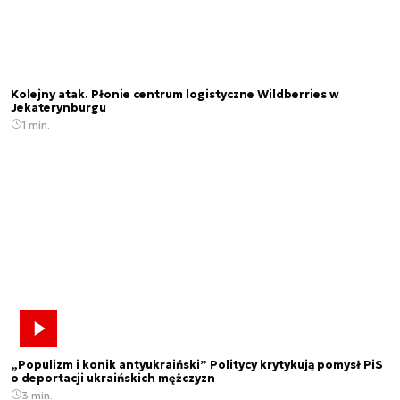
Kolejny atak. Płonie centrum logistyczne Wildberries w
Jekaterynburgu
1 min.
„Populizm i konik antyukraiński” Politycy krytykują pomysł PiS
o deportacji ukraińskich mężczyzn
3 min.