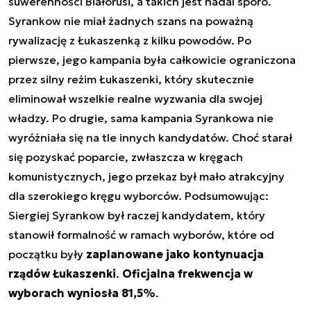
suwerenności Białorusi, a takich jest nadal sporo.
Syrankow nie miał żadnych szans na poważną
rywalizację z Łukaszenką z kilku powodów. Po
pierwsze, jego kampania była całkowicie ograniczona
przez silny reżim Łukaszenki, który skutecznie
eliminował wszelkie realne wyzwania dla swojej
władzy. Po drugie, sama kampania Syrankowa nie
wyróżniała się na tle innych kandydatów. Choć starał
się pozyskać poparcie, zwłaszcza w kręgach
komunistycznych, jego przekaz był mało atrakcyjny
dla szerokiego kręgu wyborców. Podsumowując:
Siergiej Syrankow był raczej kandydatem, który
stanowił formalność w ramach wyborów, które od
początku były
zaplanowane jako kontynuacja
rządów Łukaszenki
.
Oficjalna frekwencja w
wyborach wyniosła 81,5%
.