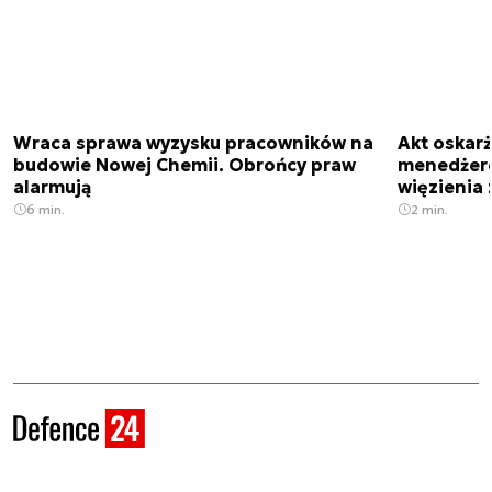
Wraca sprawa wyzysku pracowników na
Akt oskar
budowie Nowej Chemii. Obrońcy praw
menedżero
alarmują
więzienia z
6 min.
2 min.