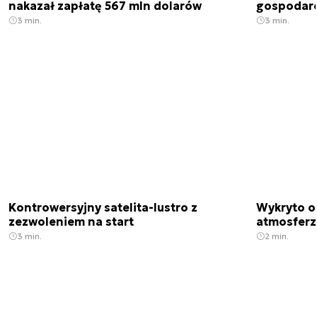
nakazał zapłatę 567 mln dolarów
gospodarek
3 min.
3 min.
Kontrowersyjny satelita-lustro z
Wykryto o
zezwoleniem na start
atmosfer
3 min.
2 min.