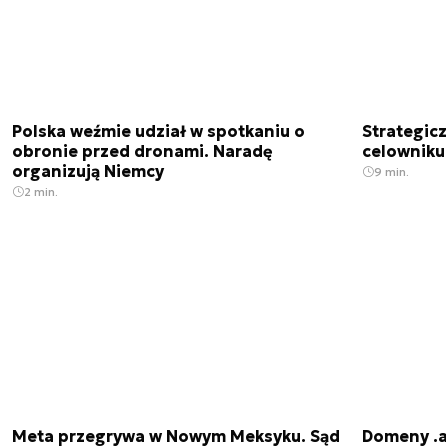
Polska weźmie udział w spotkaniu o
Strategic
obronie przed dronami. Naradę
celowniku 
organizują Niemcy
9 min.
2 min.
Meta przegrywa w Nowym Meksyku. Sąd
Domeny .ai