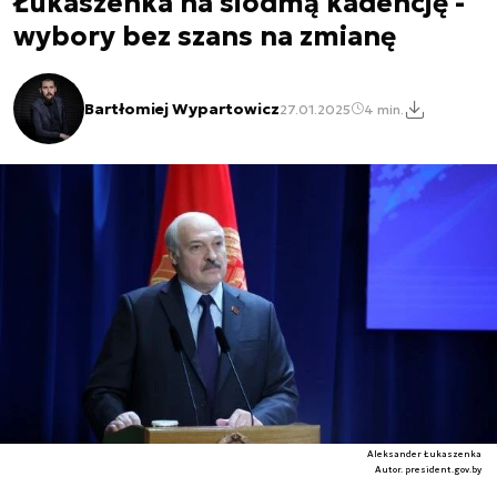
Łukaszenka na siódmą kadencję -
wybory bez szans na zmianę
Bartłomiej Wypartowicz
27.01.2025
4 min.
Aleksander Łukaszenka
Autor. president.gov.by