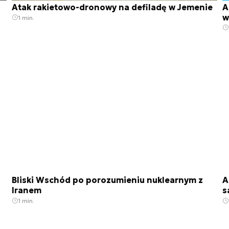
Atak rakietowo-dronowy na defiladę w Jemenie
A
w
1 min.
Bliski Wschód po porozumieniu nuklearnym z
A
Iranem
s
1 min.