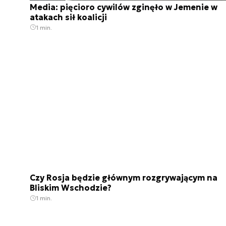
Media: pięcioro cywilów zginęło w Jemenie w
atakach sił koalicji
1 min.
Czy Rosja będzie głównym rozgrywającym na
Bliskim Wschodzie?
1 min.