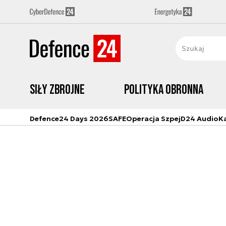
Siły zbrojne
Polityka obronna
Defence24 Days 2026
SAFE
Operacja Szpej
D24 Audio
K