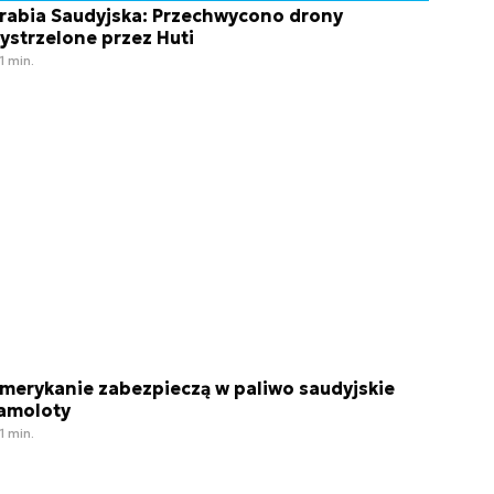
rabia Saudyjska: Przechwycono drony
ystrzelone przez Huti
1 min.
merykanie zabezpieczą w paliwo saudyjskie
amoloty
1 min.