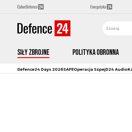
Siły zbrojne
Polityka obronna
Defence24 Days 2026
SAFE
Operacja Szpej
D24 Audio
K