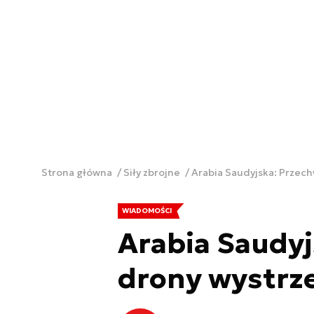
Strona główna
Siły zbrojne
Arabia Saudyjska: Przech
WIADOMOŚCI
Arabia Saudy
drony wystrze