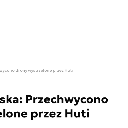
wycono drony wystrzelone przez Huti
jska: Przechwycono
lone przez Huti