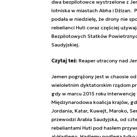
dwa bezpilotowce wystrzelone z Jem
lotniska w miastach Abha i Dżizan
podała w niedzielę, że drony nie sp
rebelianci Huti coraz częściej uży
Bezpilotowych Statków Powietrznych
Saudyjskiej.
Czytaj też:
Reaper utracony nad Je
Jemen pogrążony jest w chaosie od 
wieloletnim dyktatorskim rządom prez
gdy w marcu 2015 roku interwencję
Międzynarodowa koalicja krajów, gdz
Jordania, Katar, Kuwejt, Maroko, Se
przewodzi
Arabia
Saudyjska, od czte
rebeliantami Huti pod hasłem przy
al-Hadiego. Hadiemu podlega tylko p