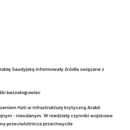
rabię Saudyjską informowały źródła związane z
ężki bezzałogowiec
eniem Huti w infrastrukturę krytyczną Arabii
lejnym - nieudanym. W niedzielę czynniki wojskowe
ona przeciwlotnicza przechwyciła