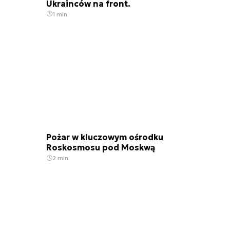
Ukrainców na front.
1 min.
Pożar w kluczowym ośrodku
Roskosmosu pod Moskwą
2 min.