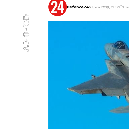
Defence24
5 lipca 2019, 11:57
1 mi
1