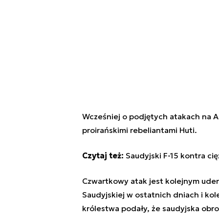
Wcześniej o podjętych atakach na A
proirańskimi rebeliantami Huti.
Czytaj też:
Saudyjski F-15 kontra ci
Czwartkowy atak jest kolejnym uderz
Saudyjskiej w ostatnich dniach i ko
królestwa podały, że saudyjska obr