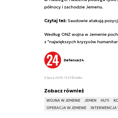
północy i zachodzie Jemenu.
Czytaj też:
Saudowie atakują pozycj
Według ONZ wojna w Jemenie pochłon
z "największych kryzysów humanitar
Defence24
5 lipca 2019, 11:57
Źródło:
Zobacz również
WOJNA W JEMENIE
JEMEN
HUTI
KO
OPERACJA W JEMENIE
INTERWENCJA 