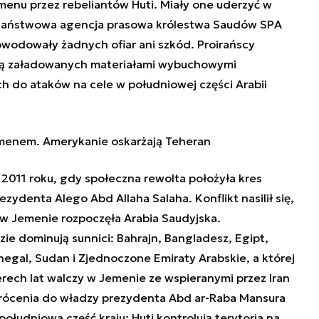
enu przez rebeliantów Huti. Miały one uderzyć w
. Państwowa agencja prasowa królestwa Saudów SPA
owodowały żadnych ofiar ani szkód. Proirańscy
wają załadowanych materiałami wybuchowymi
 do ataków na cele w południowej części Arabii
menem. Amerykanie oskarżają Teheran
2011 roku, gdy społeczna rewolta położyła kres
ydenta Alego Abd Allaha Salaha. Konflikt nasilił się,
 w Jemenie rozpoczęła
Arabia
Saudyjska.
ie dominują sunnici: Bahrajn, Bangladesz, Egipt,
negal, Sudan i Zjednoczone Emiraty Arabskie, a której
rech lat walczy w Jemenie ze wspieranymi przez Iran
wrócenia do władzy prezydenta Abd ar-Raba Mansura
ołudniowa część kraju; Huti kontrolują terytoria na