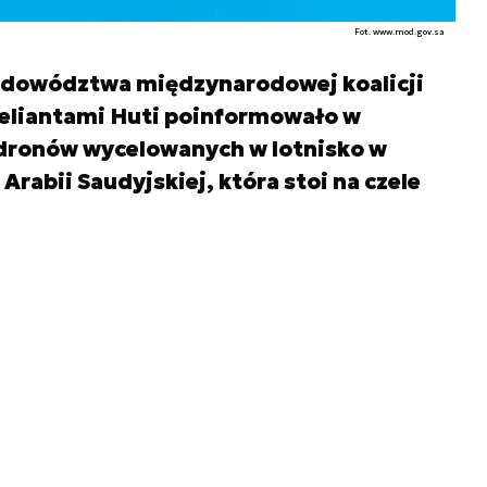
Fot. www.mod.gov.sa
 dowództwa międzynarodowej koalicji
beliantami Huti poinformowało w
dronów wycelowanych w lotnisko w
Arabii Saudyjskiej, która stoi na czele