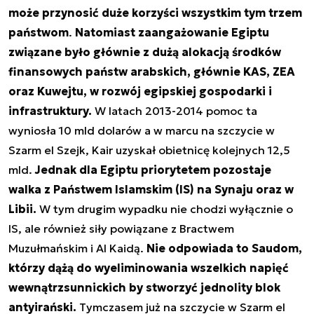
może przynosić duże korzyści wszystkim tym trzem
państwom
.
Natomiast zaangażowanie Egiptu
związane było głównie z dużą alokacją środków
finansowych państw arabskich, głównie KAS, ZEA
oraz Kuwejtu, w rozwój egipskiej gospodarki i
infrastruktury.
W latach 2013-2014 pomoc ta
wyniosła 10 mld dolarów a w marcu na szczycie w
Szarm el Szejk, Kair uzyskał obietnicę kolejnych 12,5
mld.
Jednak dla Egiptu priorytetem pozostaje
walka z Państwem Islamskim (IS) na Synaju oraz w
Libii.
W tym drugim wypadku nie chodzi wyłącznie o
IS, ale również siły powiązane z Bractwem
Muzułmańskim i Al Kaidą.
Nie odpowiada to Saudom,
którzy dążą do wyeliminowania wszelkich napięć
wewnątrzsunnickich by stworzyć jednolity blok
antyirański.
Tymczasem już na szczycie w Szarm el