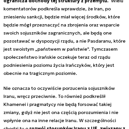
ogranicza dochody tej struktury z przemytu.
Wielu
komentatorów podkreśla wprawdzie, że Iran, po
zniesieniu sankcji, będzie miał więcej środków, które
będzie mógł przeznaczyć na zbrojenia oraz wsparcie
swoich sojuszników zagranicznych, ale będą one
pozostawać w dyspozycji rządu, a nie Pasdaranu, które
jest swoistym „państwem w państwie". Tymczasem
społeczeństwo irańskie oczekuje teraz od rządu
podniesienia poziomu życia Irańczyków, który jest
obecnie na tragicznym poziomie.
Nie oznacza to oczywiście porzucenia sojuszników
Iranu, wręcz przeciwnie. To również podkreślił
Khamenei i pragmatycy nie będą forsować takiej
zmiany, gdyż nie jest ona częścią porozumienia i nie
wpłynie ona na inne relacje Iranu. W szczególności
chodzi tu o
rozwój stosunków Iranu z UE, związany z