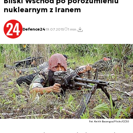
Bliski Wschód po porozumieniu
nuklearnym z Iranem
Defence24
19.07.2015
1 min.
Fot. Keith Bacongco/Flickr/CC3.0