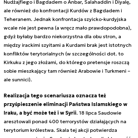
Nudżajfiego i Bagdadem o Anbar, Salahaddin i Diyalę,
ale również do konfrontacji Kurdów z Bagdadem i
Teheranem. Jednak konfrontacja szyicko-kurdyjska
wcale nie jest pewna (a wręcz mało prawdopodobna),
gdyż byłaby bardzo niekorzystna dla obu stron, a
między irackimi szyitami a Kurdami brak jest istotnych
konfliktów terytorialnych (w szczególności dot. to
Kirkuku z jego złożami, do którego pretensje roszczą
sobie mieszkający tam również Arabowie i Turkmeni –
ale sunnici).
Realizacja tego scenariusza oznacza też
przyśpieszenie eliminacji Państwa Islamskiego w
Iraku, a być może też i w Syrii
. 18 lipca Saudowie
aresztowali ponad 400 terrorystów działających na
terytorium królestwa. Skala tej akcji potwierdza