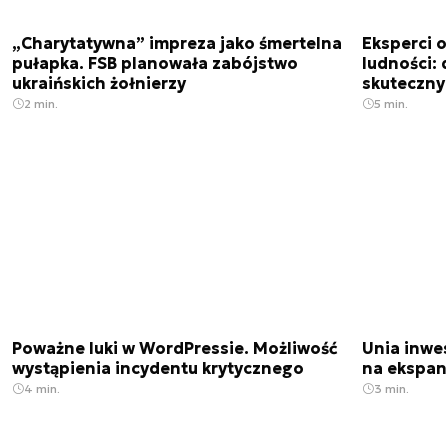
„Charytatywna” impreza jako śmertelna
Eksperci 
pułapka. FSB planowała zabójstwo
ludności: d
ukraińskich żołnierzy
skuteczny
2 min.
5 min.
Poważne luki w WordPressie. Możliwość
Unia inwes
wystąpienia incydentu krytycznego
na ekspan
4 min.
3 min.