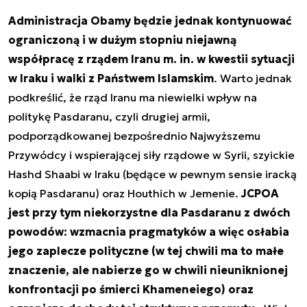
Administracja Obamy będzie jednak kontynuować
ograniczoną i w dużym stopniu niejawną
współpracę z rządem Iranu m. in. w kwestii sytuacji
w Iraku i walki z Państwem Islamskim
. Warto jednak
podkreślić, że rząd Iranu ma niewielki wpływ na
politykę Pasdaranu, czyli drugiej armii,
podporządkowanej bezpośrednio Najwyższemu
Przywódcy i wspierającej siły rządowe w Syrii, szyickie
Hashd Shaabi w Iraku (będące w pewnym sensie iracką
kopią Pasdaranu) oraz Houthich w Jemenie.
JCPOA
jest przy tym niekorzystne dla Pasdaranu z dwóch
powodów: wzmacnia pragmatyków a więc osłabia
jego zaplecze polityczne (w tej chwili ma to małe
znaczenie, ale nabierze go w chwili nieuniknionej
konfrontacji po śmierci Khameneiego) oraz