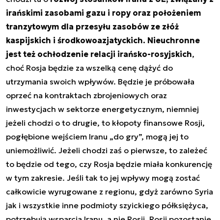
irańskimi zasobami gazu i ropy oraz położeniem
tranzytowym dla przesyłu zasobów ze złóż
kaspijskich i środkowoazjatyckich. Nieuchronne
jest też ochłodzenie relacji irańsko-rosyjskich
,
choć Rosja będzie za wszelką cenę dążyć do
utrzymania swoich wpływów. Będzie je próbowała
oprzeć na kontraktach zbrojeniowych oraz
inwestycjach w sektorze energetycznym, niemniej
jeżeli chodzi o to drugie, to kłopoty finansowe Rosji,
pogłębione wejściem Iranu „do gry”, mogą jej to
uniemożliwić. Jeżeli chodzi zaś o pierwsze, to zależeć
to będzie od tego, czy Rosja będzie miała konkurencję
w tym zakresie. Jeśli tak to jej wpływy mogą zostać
całkowicie wyrugowane z regionu, gdyż zarówno Syria
jak i wszystkie inne podmioty szyickiego półksiężyca,
potrzebują wsparcia Iranu, a nie Rosji. Rosji pozostanie