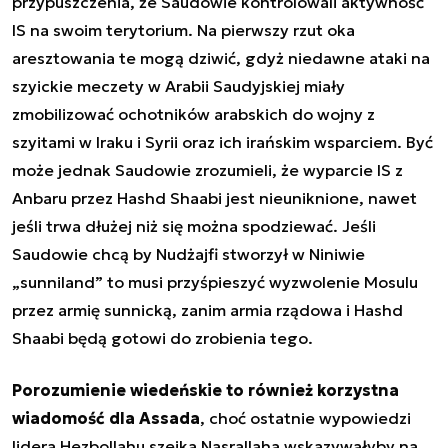
przypuszczenia, że Saudowie kontrolowali aktywność
IS na swoim terytorium. Na pierwszy rzut oka
aresztowania te mogą dziwić, gdyż niedawne ataki na
szyickie meczety w Arabii Saudyjskiej miały
zmobilizować ochotników arabskich do wojny z
szyitami w Iraku i Syrii oraz ich irańskim wsparciem. Być
może jednak Saudowie zrozumieli, że wyparcie IS z
Anbaru przez Hashd Shaabi jest nieuniknione, nawet
jeśli trwa dłużej niż się można spodziewać. Jeśli
Saudowie chcą by Nudżajfi stworzył w Niniwie
„sunniland” to musi przyśpieszyć wyzwolenie Mosulu
przez armię sunnicką, zanim armia rządowa i Hashd
Shaabi będą gotowi do zrobienia tego.
Porozumienie wiedeńskie to również korzystna
wiadomość dla Assada
, choć ostatnie wypowiedzi
lidera Hezbollahu szejka Nasrallaha wskazywałyby na