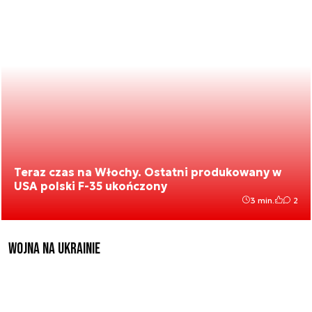
Teraz czas na Włochy. Ostatni produkowany w
USA polski F-35 ukończony
3 min.
2
Wojna na Ukrainie