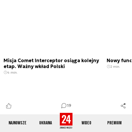
Misja Comet Interceptor osiąga kolejny
Nowy fund
etap. Ważny wkład Polski
2 min.
4 min.
19
Najnowsze
Ukraina
Wideo
Premium