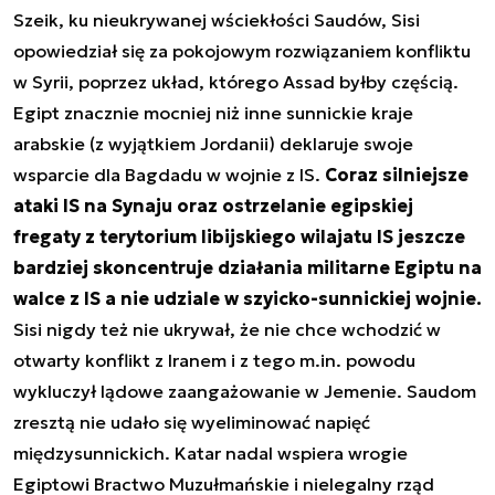
Szeik, ku nieukrywanej wściekłości Saudów, Sisi
opowiedział się za pokojowym rozwiązaniem konfliktu
w Syrii, poprzez układ, którego Assad byłby częścią.
Egipt znacznie mocniej niż inne sunnickie kraje
arabskie (z wyjątkiem Jordanii) deklaruje swoje
wsparcie dla Bagdadu w wojnie z IS.
Coraz silniejsze
ataki IS na Synaju oraz ostrzelanie egipskiej
fregaty z terytorium libijskiego wilajatu IS jeszcze
bardziej skoncentruje działania militarne Egiptu na
walce z IS a nie udziale w szyicko-sunnickiej wojnie.
Sisi nigdy też nie ukrywał, że nie chce wchodzić w
otwarty konflikt z Iranem i z tego m.in. powodu
wykluczył lądowe zaangażowanie w Jemenie. Saudom
zresztą nie udało się wyeliminować napięć
międzysunnickich. Katar nadal wspiera wrogie
Egiptowi Bractwo Muzułmańskie i nielegalny rząd