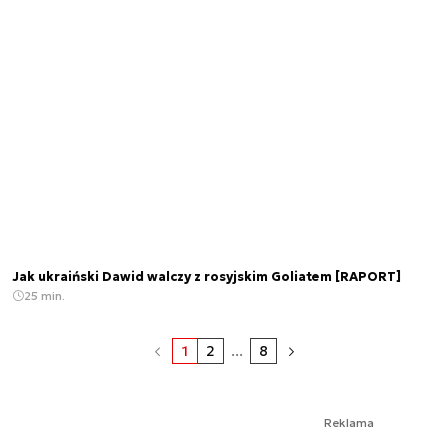
Jak ukraiński Dawid walczy z rosyjskim Goliatem [RAPORT]
25 min.
1
2
...
8
Reklama