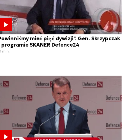
Powinniśmy mieć pięć dywizji". Gen. Skrzypczak
 programie SKANER Defence24
1 min.