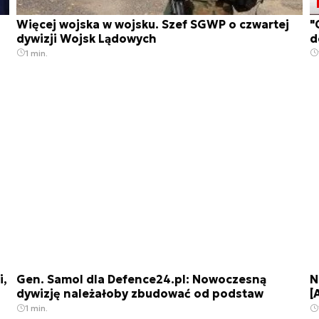
Więcej wojska w wojsku. Szef SGWP o czwartej
"
dywizji Wojsk Lądowych
d
1 min.
i,
Gen. Samol dla Defence24.pl: Nowoczesną
N
dywizję należałoby zbudować od podstaw
[
1 min.