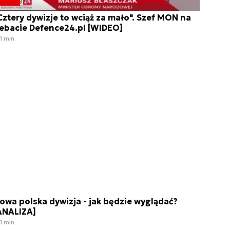
Cztery dywizje to wciąż za mało". Szef MON na
ebacie Defence24.pl [WIDEO]
1 min.
owa polska dywizja - jak będzie wyglądać?
ANALIZA]
1 min.