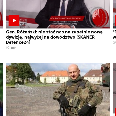
Gen. Różański: nie stać nas na zupełnie nową
"
dywizję, najwyżej na dowództwo [SKANER
w
Defence24]
1 min.