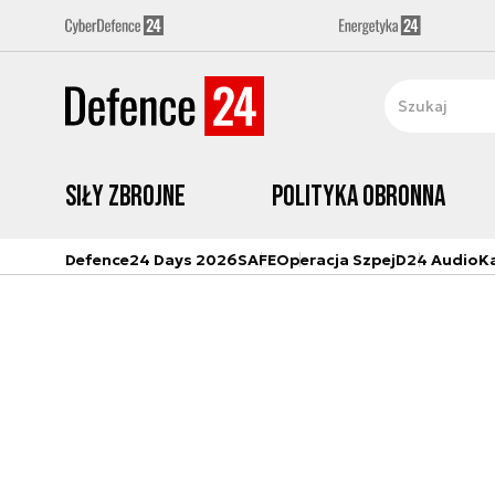
Siły zbrojne
Polityka obronna
Defence24 Days 2026
SAFE
Operacja Szpej
D24 Audio
K