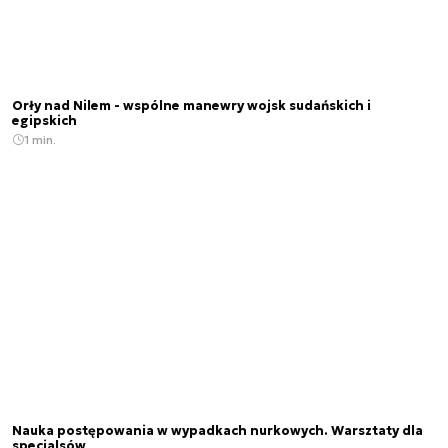
Orły nad Nilem - wspólne manewry wojsk sudańskich i
egipskich
1 min.
Nauka postępowania w wypadkach nurkowych. Warsztaty dla
specjalsów