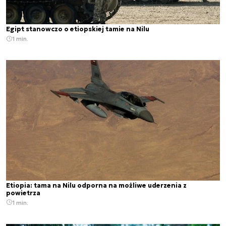
Egipt stanowczo o etiopskiej tamie na Nilu
1 min.
Etiopia: tama na Nilu odporna na możliwe uderzenia z
powietrza
1 min.