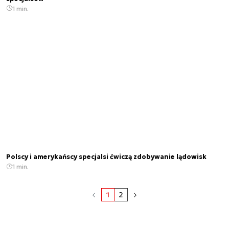
1 min.
Polscy i amerykańscy specjalsi ćwiczą zdobywanie lądowisk
1 min.
1
2