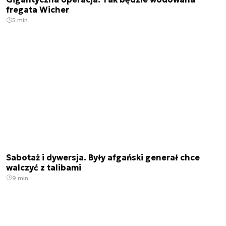
fregata Wicher
5 min.
Sabotaż i dywersja. Były afgański generał chce
walczyć z talibami
9 min.