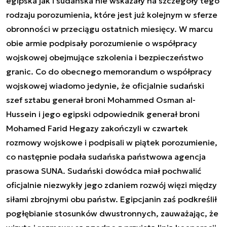
egipska jak i sudańska nie wskazały na szczegóły tego
rodzaju porozumienia, które jest już kolejnym w sferze
obronności w przeciągu ostatnich miesięcy. W marcu
obie armie podpisały porozumienie o współpracy
wojskowej obejmujące szkolenia i bezpieczeństwo
granic. Co do obecnego memorandum o współpracy
wojskowej wiadomo jedynie, że oficjalnie sudański
szef sztabu generał broni Mohammed Osman al-
Hussein i jego egipski odpowiednik generał broni
Mohamed Farid Hegazy zakończyli w czwartek
rozmowy wojskowe i podpisali w piątek porozumienie,
co następnie podała sudańska państwowa agencja
prasowa SUNA. Sudański dowódca miał pochwalić
oficjalnie niezwykły jego zdaniem rozwój więzi między
siłami zbrojnymi obu państw. Egipcjanin zaś podkreślił
pogłębianie stosunków dwustronnych, zauważając, że