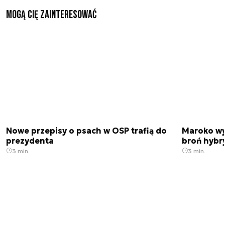
Mogą Cię zainteresować
Nowe przepisy o psach w OSP trafią do
Maroko wy
prezydenta
broń hybr
3 min.
3 min.