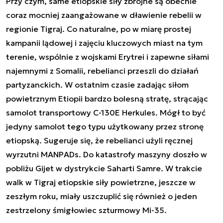
Przy czym, same etiopskie siły zbrojne są obecnie
coraz mocniej zaangażowane w dławienie rebelii w
regionie Tigraj. Co naturalne, po w miarę prostej
kampanii lądowej i zajęciu kluczowych miast na tym
terenie, wspólnie z wojskami Erytrei i zapewne siłami
najemnymi z Somalii, rebelianci przeszli do działań
partyzanckich. W ostatnim czasie zadając siłom
powietrznym Etiopii bardzo bolesną stratę, strącając
samolot transportowy C-130E Herkules. Mógł to być
jedyny samolot tego typu użytkowany przez stronę
etiopską. Sugeruje się, że rebelianci użyli ręcznej
wyrzutni MANPADs. Do katastrofy maszyny doszło w
pobliżu
Gijet w dystrykcie Saharti Samre. W trakcie
walk w Tigraj etiopskie siły powietrzne, jeszcze w
zeszłym roku, miały uszczuplić się również o jeden
zestrzelony śmigłowiec szturmowy Mi-35.