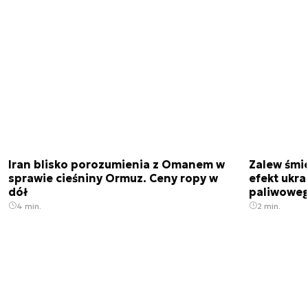
Iran blisko porozumienia z Omanem w
Zalew śmie
sprawie cieśniny Ormuz. Ceny ropy w
efekt ukra
dół
paliwowe
4 min.
2 min.