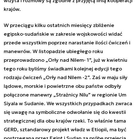
wizyta i rozmowy są zgodne z przyjętą linią kooperacji
krajów.
W przeciągu kilku ostatnich miesięcy zbliżenie
egipsko-sudańskie w zakresie wojskowości widać
przede wszystkim poprzez narastanie ilości ćwiczeń i
manewrów. W listopadzie ubiegłego roku
przeprowadzono „Orły nad Nilem- 1”, już w kwietniu
tego roku byliśmy świadkami kolejnej edycji tego
rodzaju ćwiczeń „Orły nad Nilem -2”. Zaś w maju siły
lądowe, morskie i powietrzne obu państw odbyły
połączone manewry „Strażnicy Nilu” w regionie Um
Siyala w Sudanie. We wszystkich przypadkach zwraca
się uwagę na symboliczne odwołanie się do kwestii
strategicznej dla obu krajów rzeki. To właśnie tama
GERD, sztandarowy projekt władz w Etiopii, ma być
postrzegana przez Egipt i Sudan za próbę przejęcia