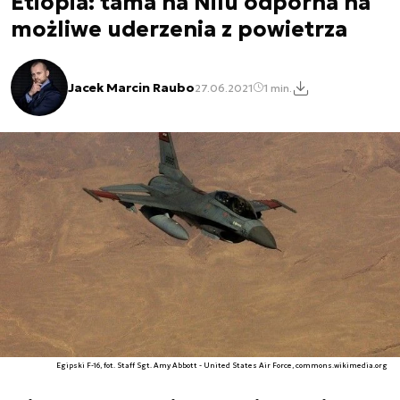
Etiopia: tama na Nilu odporna na
możliwe uderzenia z powietrza
Jacek Marcin Raubo
27.06.2021
1 min.
Egipski F-16, fot. Staff Sgt. Amy Abbott - United States Air Force, commons.wikimedia.org