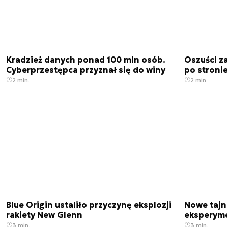
Kradzież danych ponad 100 mln osób.
Oszuści za
Cyberprzestępca przyznał się do winy
po stronie
2 min.
2 min.
Blue Origin ustaliło przyczynę eksplozji
Nowe tajne
rakiety New Glenn
eksperyme
3 min.
3 min.