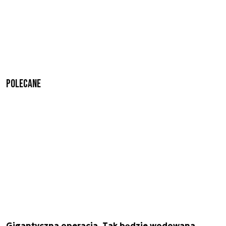
Polecane
Gigantyczna operacja. Tak będzie wodowana