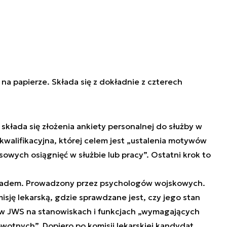
, na papierze. Składa się z dokładnie z czterech
kłada się złożenia ankiety personalnej do służby w
walifikacyjna, której celem jest „ustalenia motywów
owych osiągnięć w służbie lub pracy”. Ostatni krok to
wiadem. Prowadzony przez psychologów wojskowych.
isję lekarską, gdzie sprawdzane jest, czy jego stan
y w JWS na stanowiskach i funkcjach „wymagających
wotnych”. Dopiero po komisji lekarskiej kandydat