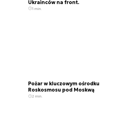
Ukrainców na front.
1 min.
Pożar w kluczowym ośrodku
Roskosmosu pod Moskwą
2 min.