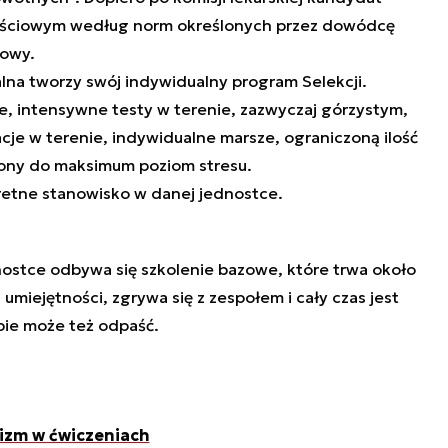
ściowym według norm określonych przez dowódcę
kowy.
lna tworzy swój indywidualny program Selekcji.
e, intensywne testy w terenie, zazwyczaj górzystym,
cje w terenie, indywidualne marsze, ograniczoną ilość
zony do maksimum poziom stresu.
retne stanowisko w danej jednostce.
nostce odbywa się szkolenie bazowe, które trwa około
 umiejętności, zgrywa się z zespołem i cały czas jest
ie może też odpaść.
lizm w ćwiczeniach