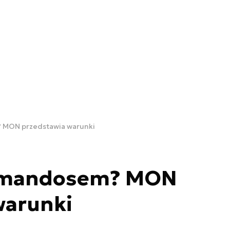
 MON przedstawia warunki
komandosem? MON
warunki