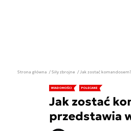
Strona główna
Siły zbrojne
Jak zostać komandosem?
WIADOMOŚCI
POLECANE
Jak zostać 
przedstawia 