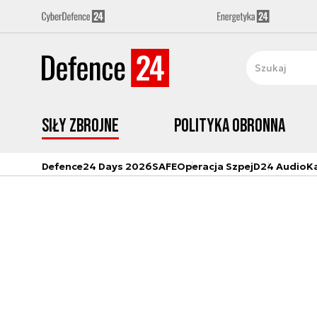
Siły zbrojne
Polityka obronna
Defence24 Days 2026
SAFE
Operacja Szpej
D24 Audio
K