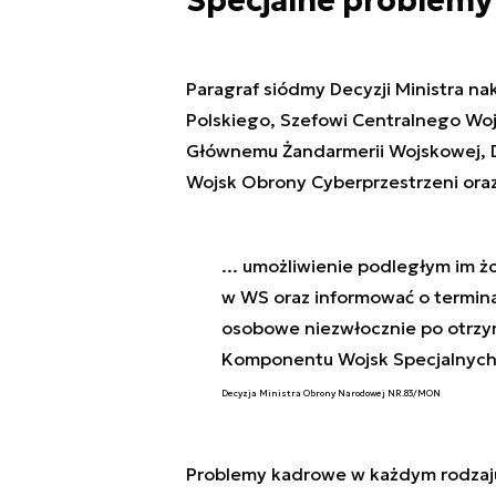
Specjalne problemy
Paragraf siódmy Decyzji Ministra n
Polskiego, Szefowi Centralnego W
Głównemu Żandarmerii Wojskowej,
Wojsk Obrony Cyberprzestrzeni ora
... umożliwienie podległym im ż
w WS oraz informować o termina
osobowe niezwłocznie po otrzy
Komponentu Wojsk Specjalnych
Decyzja Ministra Obrony Narodowej NR.83/MON
Problemy kadrowe w każdym rodzaju 