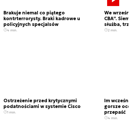
Brakuje niemal co piątego
We wrześn
kontrterrorysty. Braki kadrowe u
CBA”. Siem
policyjnych specjalsów
służba, tr
4 min.
2 min.
Ostrzeżenie przed krytycznymi
Im wcześni
podatnościami w systemie Cisco
gorsze oc
przepaść
1 min.
4 min.