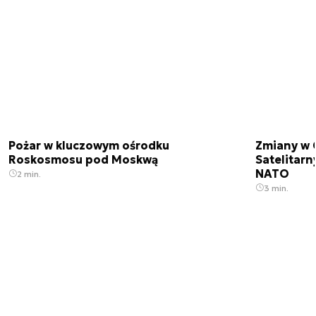
Pożar w kluczowym ośrodku
Zmiany w 
Roskosmosu pod Moskwą
Satelitar
NATO
2 min.
3 min.