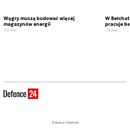
Węgry muszą budować więcej
W Bełchato
magazynów energii
pracuje b
2 min.
5 min.
Zobacz również