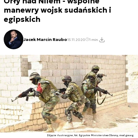
Orły nad Nilem - wspólne
manewry wojsk sudańskich i
egipskich
Jacek Marcin Raubo
15.11.2020
1 min.
Zdjęcie ilustracyjne, fot. Egipskie Ministerstwo Obrony, mod.gov.eg