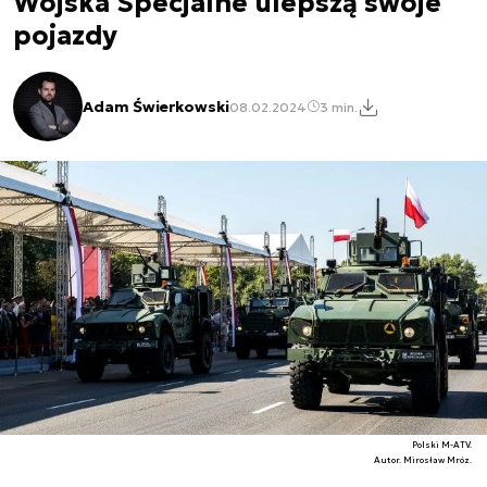
Wojska Specjalne ulepszą swoje
pojazdy
Adam Świerkowski
08.02.2024
3 min.
Polski M-ATV.
Autor. Mirosław Mróz.