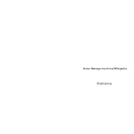
Autor. Boevaya mashina/Wikipedia.
Reklama