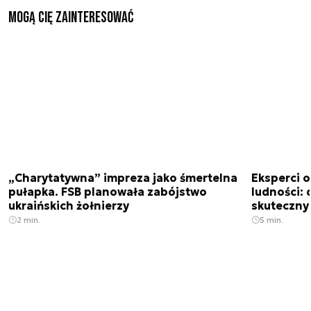
Mogą Cię zainteresować
„Charytatywna” impreza jako śmertelna
Eksperci 
pułapka. FSB planowała zabójstwo
ludności: d
ukraińskich żołnierzy
skuteczny
2 min.
5 min.