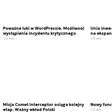
Poważne luki w WordPressie. Możliwość
Unia inwes
wystąpienia incydentu krytycznego
na ekspan
4 min.
3 min.
Misja Comet Interceptor osiąga kolejny
Nowy fund
etap. Ważny wkład Polski
2 min.