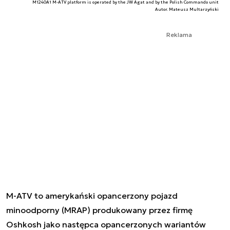
M1240A1 M-ATV platform is operated by the JW Agat and by the Polish Commando unit
Autor. Mateusz Multarzyński
Reklama
M-ATV to amerykański opancerzony pojazd
minoodporny (MRAP) produkowany przez firmę
Oshkosh jako następca opancerzonych wariantów