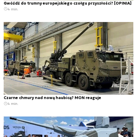
Gwóźdź do trumny europejskiego czołgu przyszłości? [OPINIA]
4 min.
Czarne chmury nad nową haubicą? MON reaguje
4 min.