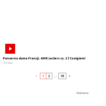
Pancerna duma Francji. AMX Leclerc cz. 2 | Czołgiem!
1 min.
1
2
...
18
Reklama