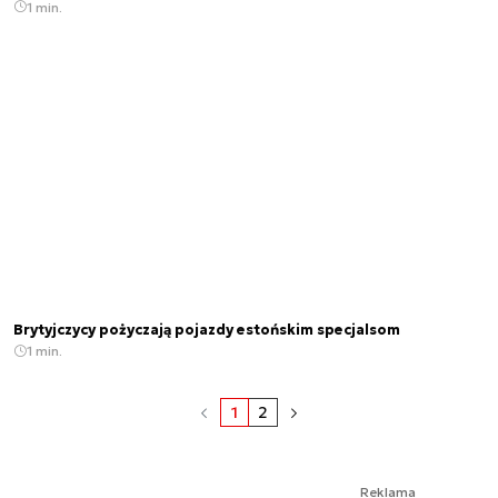
1 min.
Brytyjczycy pożyczają pojazdy estońskim specjalsom
1 min.
1
2
Reklama