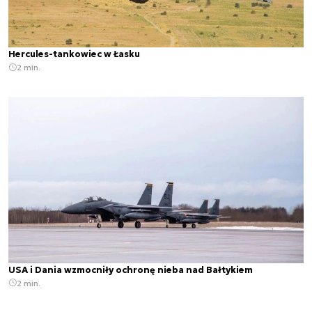
Hercules-tankowiec w Łasku
2 min.
USA i Dania wzmocniły ochronę nieba nad Bałtykiem
2 min.