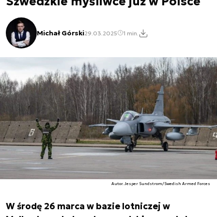
Szwedzkie myśliwce już w Polsce
Michał Górski
29.03.2025
1 min.
Autor. Jesper Sundstrom/Swedish Armed Forces
W środę 26 marca w bazie lotniczej w