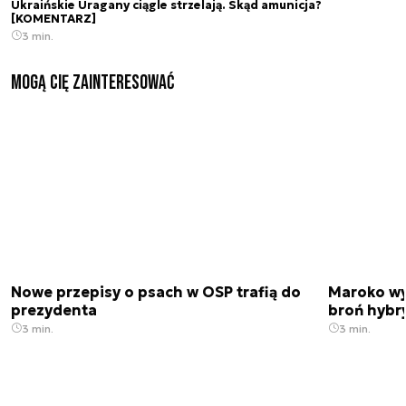
Ukraińskie Uragany ciągle strzelają. Skąd amunicja?
[KOMENTARZ]
3 min.
Mogą Cię zainteresować
Nowe przepisy o psach w OSP trafią do
Maroko wy
prezydenta
broń hybr
3 min.
3 min.