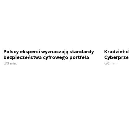
Polscy eksperci wyznaczają standardy
Kradzież 
bezpieczeństwa cyfrowego portfela
Cyberprze
3 min.
2 min.