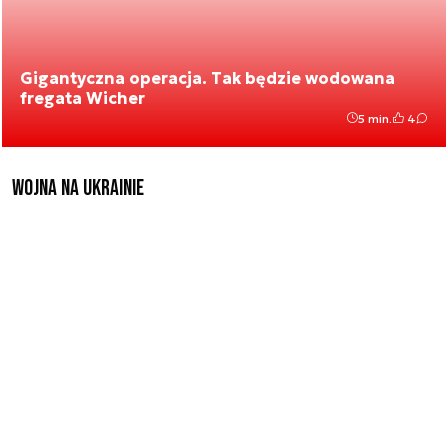
Gigantyczna operacja. Tak będzie wodowana
fregata Wicher
5 min.
4
Wojna na Ukrainie