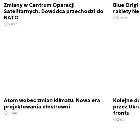
Zmiany w Centrum Operacji
Blue Origi
Satelitarnych. Dowódca przechodzi do
rakiety N
NATO
3 min.
3 min.
Atom wobec zmian klimatu. Nowa era
Kolejne d
projektowania elektrowni
przez Ukra
frontu
5 min.
2 min.