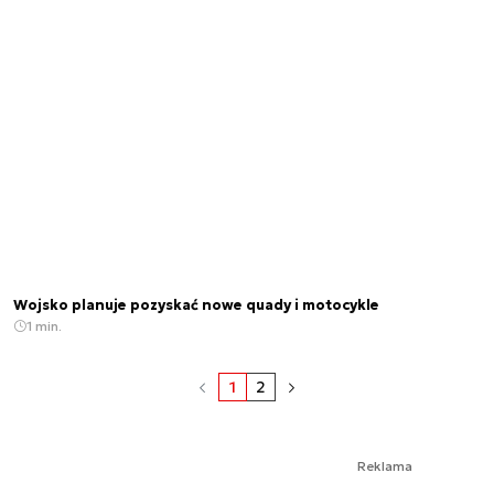
Wojsko planuje pozyskać nowe quady i motocykle
1 min.
1
2
Reklama