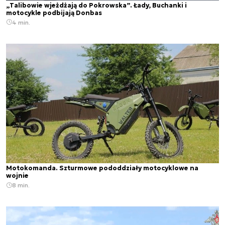
„Talibowie wjeżdżają do Pokrowska”. Łady, Buchanki i
motocykle podbijają Donbas
4 min.
Motokomanda. Szturmowe pododdziały motocyklowe na
wojnie
8 min.