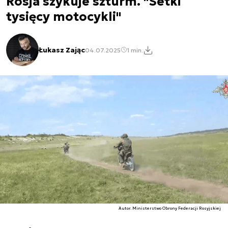
Rosja szykuje szturm. "Setki
tysięcy motocykli"
Łukasz Zając
04.07.2025
1 min.
Autor. Ministerstwo Obrony Federacji Rosyjskiej