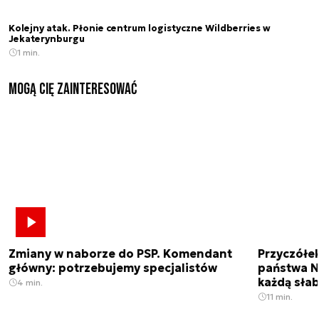
Kolejny atak. Płonie centrum logistyczne Wildberries w
Jekaterynburgu
1 min.
Mogą Cię zainteresować
Zmiany w naborze do PSP. Komendant
Przyczółe
główny: potrzebujemy specjalistów
państwa N
każdą sła
4 min.
11 min.