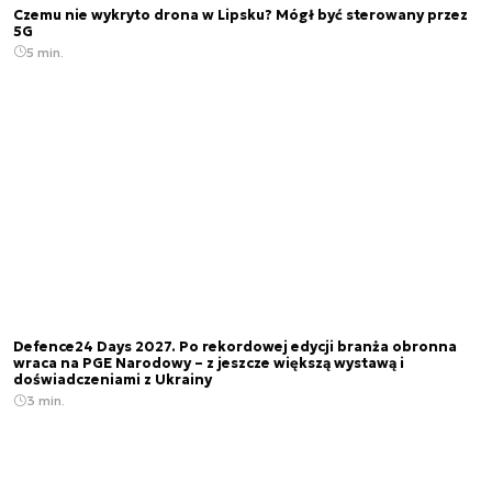
Czemu nie wykryto drona w Lipsku? Mógł być sterowany przez
5G
5 min.
Defence24 Days 2027. Po rekordowej edycji branża obronna
wraca na PGE Narodowy – z jeszcze większą wystawą i
doświadczeniami z Ukrainy
3 min.