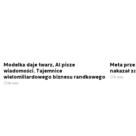
Modelka daje twarz, AI pisze
Meta prze
wiadomości. Tajemnice
nakazał z
wielomiliardowego biznesu randkowego
3 min.
19 min.