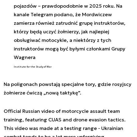
pojazdów – prawdopodobnie w 2025 roku. Na
kanale Telegram podano, że Mordwiczew
zamierza również zatrudnić grupę instruktorów,
którzy będą uczyć żołnierzy, jak najlepiej
obsługiwać motocykle, a niektórzy z tych
instruktorów mogą być byłymi członkami Grupy
Wagnera
Institute for the Study of War
Na poligonach powstają specjalne tory, gdzie rosyjscy
żołnierze ćwiczą „nową taktykę”.
Official Russian video of motorcycle assault team
training, featuring CUAS and drone evasion tactics.
This video was made at a testing range - Ukrainian
combat tends to be a lot more unforgiving.