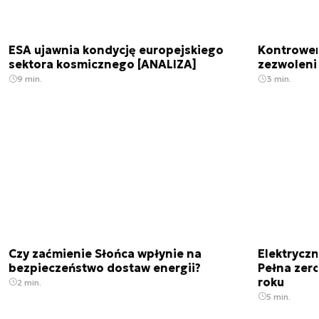
ESA ujawnia kondycję europejskiego
Kontrowers
sektora kosmicznego [ANALIZA]
zezwoleni
9 min.
3 min.
Czy zaćmienie Słońca wpłynie na
Elektrycz
bezpieczeństwo dostaw energii?
Pełna zer
roku
2 min.
5 min.