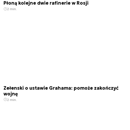
Płoną kolejne dwie rafinerie w Rosji
2 min.
Zełenski o ustawie Grahama: pomoże zakończyć
wojnę
2 min.