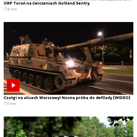
ORP Toruń na ćwiczeniach Gotland Sentry
3 min.
Czołgi na ulicach Warszawy! Nocna próba do defilady [WIDEO]
1 min.