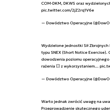
COM-DKM, DKWS oraz wydzielonych
pic.twitter.com/2jZ2rq1V6e
— Dowództwo Operacyjne (@DowO
Wydzielone jednostki Sił Zbrojnych
typu SNEX (Short Notice Exercise).
dowodzenia poziomu operacyjnego i 
rażenia 💥 z wykorzystaniem…
pic.t
— Dowództwo Operacyjne (@DowO
Warto jednak zwrócić uwagę na uwar
Przeprowadzenie skutecznego uderz