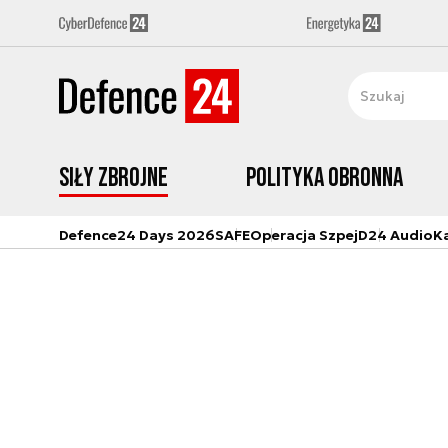
Siły zbrojne
Polityka obronna
Defence24 Days 2026
SAFE
Operacja Szpej
D24 Audio
K