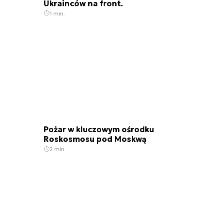
Ukrainców na front.
1 min.
Pożar w kluczowym ośrodku
Roskosmosu pod Moskwą
2 min.