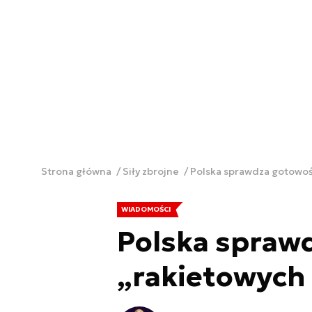
Strona główna
Siły zbrojne
Polska sprawdza gotowoś
WIADOMOŚCI
Polska spraw
„rakietowych