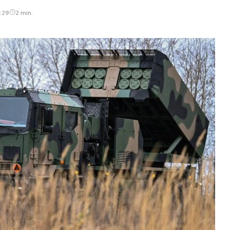
:29
2 min.