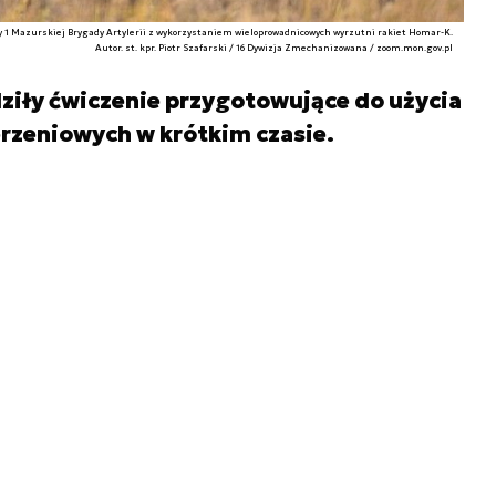
y 1 Mazurskiej Brygady Artylerii z wykorzystaniem wieloprowadnicowych wyrzutni rakiet Homar-K.
Autor. st. kpr. Piotr Szafarski / 16 Dywizja Zmechanizowana / zoom.mon.gov.pl
ziły ćwiczenie przygotowujące do użycia
zeniowych w krótkim czasie.