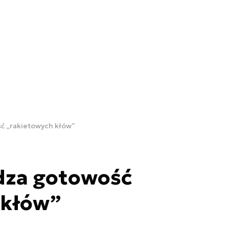
ć „rakietowych kłów”
dza gotowość
 kłów”