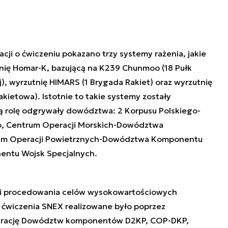
cji o ćwiczeniu pokazano trzy systemy rażenia, jakie
nię Homar-K, bazującą na K239 Chunmoo (18 Pułk
j), wyrzutnię HIMARS (1 Brygada Rakiet) oraz wyrzutnię
ietowa). Istotnie to takie systemy zostały
ą rolę odgrywały dowództwa: 2 Korpusu Polskiego-
 Centrum Operacji Morskich-Dowództwa
um Operacji Powietrznych-Dowództwa Komponentu
ntu Wojsk Specjalnych.
 i procedowania celów wysokowartościowych
 ćwiczenia SNEX realizowane było poprzez
rację Dowództw komponentów D2KP, COP-DKP,