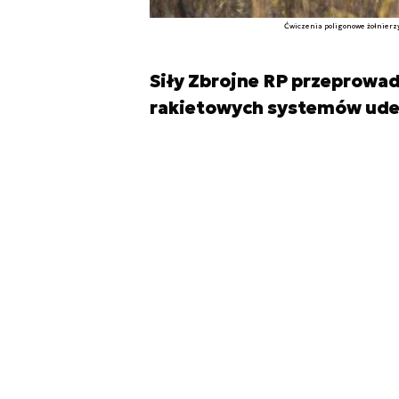
Ćwiczenia poligonowe żołnierz
Siły Zbrojne RP przeprowad
rakietowych systemów uder