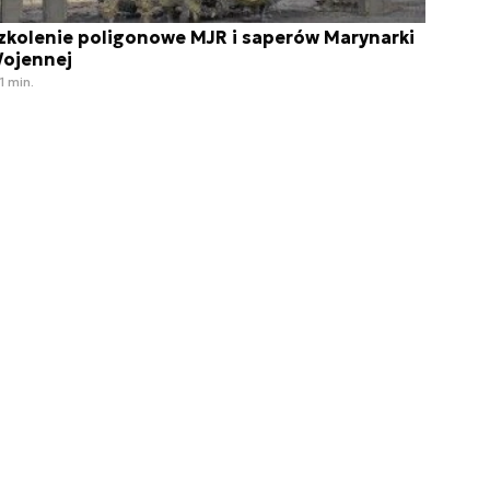
zkolenie poligonowe MJR i saperów Marynarki
ojennej
1 min.