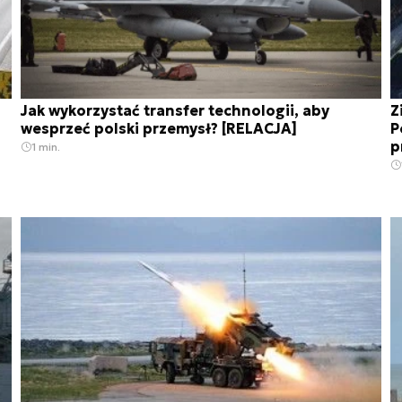
Jak wykorzystać transfer technologii, aby
Z
wesprzeć polski przemysł? [RELACJA]
P
p
1 min.