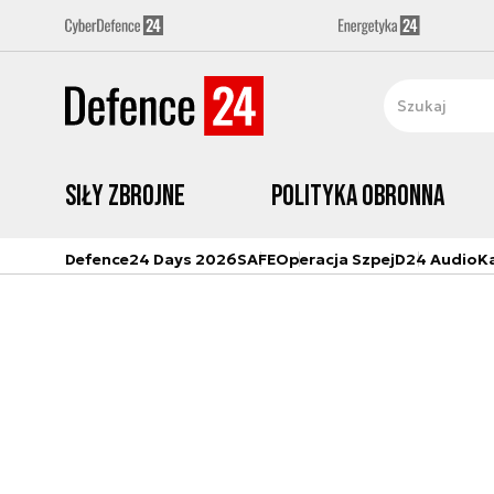
Siły zbrojne
Polityka obronna
Defence24 Days 2026
SAFE
Operacja Szpej
D24 Audio
K