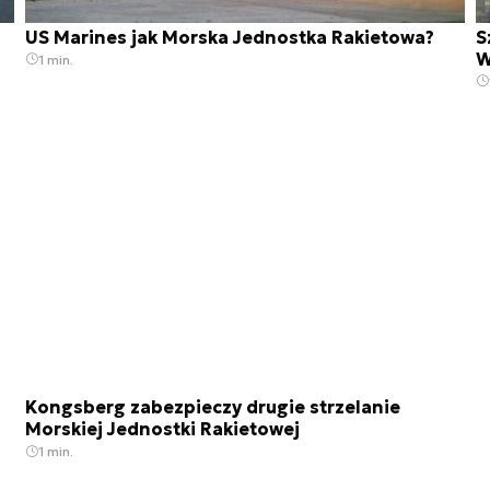
US Marines jak Morska Jednostka Rakietowa?
S
W
1 min.
Kongsberg zabezpieczy drugie strzelanie
Morskiej Jednostki Rakietowej
1 min.