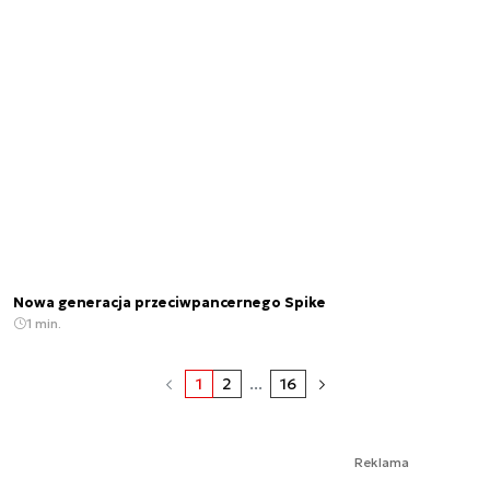
Nowa generacja przeciwpancernego Spike
1 min.
1
2
...
16
Reklama