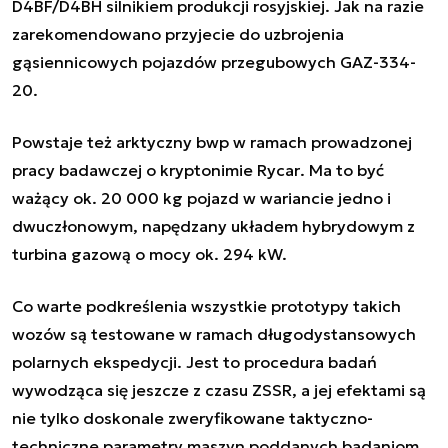
D4BF/D4BH silnikiem produkcji rosyjskiej. Jak na razie
zarekomendowano przyjecie do uzbrojenia
gąsiennicowych pojazdów przegubowych GAZ-334-
20.
Powstaje też arktyczny bwp w ramach prowadzonej
pracy badawczej o kryptonimie
Rycar
. Ma to być
ważący ok. 20 000 kg pojazd w wariancie jedno i
dwuczłonowym, napędzany układem hybrydowym z
turbina gazową o mocy ok. 294 kW.
Co warte podkreślenia wszystkie prototypy takich
wozów są testowane w ramach długodystansowych
polarnych ekspedycji. Jest to procedura badań
wywodząca się jeszcze z czasu ZSSR, a jej efektami są
nie tylko doskonale zweryfikowane taktyczno-
techniczne parametry maszyn poddanych badaniom,