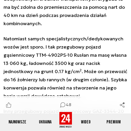
ma być zdolna do przemieszczenia za pomocą nart do
40 km na dzień podczas prowadzenia działań
kombinowanych.
Natomiast samych specjalistycznych/dedykowanych
wozów jest sporo. I tak przegubowy pojazd
gąsiennicowy TTM-4902PS-10
Rusłan
ma masę własna
13 060 kg, ładowność 3500 kg oraz nacisk
2
jednostkowy na grunt 0.17 kg/cm
. Może on przewozić
do 16 żołnierzy lub rannych (w drugim członie). Szybka
konwersja pozwala również na stworzenie na jego
bazie wersji dowódczo-sztabowej.
48
Inny przegubowy pojazd gąsiennicowy GAZ-3344-20
ma masę własną ponad 7500 kg, ładowność 3000 kg i
Najnowsze
Ukraina
Wideo
Premium
2
nacisk jednostkowy na grunt 0.20 kg/cm
. On z kolei