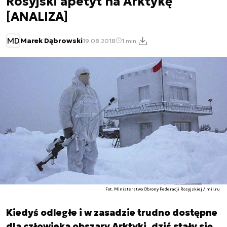
Rosyjski apetyt na Arktykę
[ANALIZA]
MD
Marek Dąbrowski
19.08.2018
1 min.
Fot. Ministerstwo Obrony Federacji Rosyjskiej / mil.ru
Kiedyś odległe i w zasadzie trudno dostępne
dla człowieka obszary Arktyki, dziś stały się