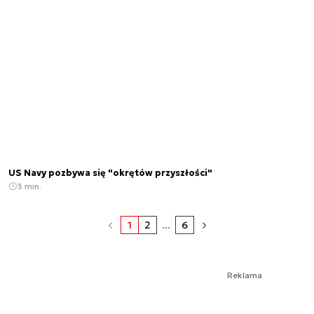
US Navy pozbywa się "okrętów przyszłości"
3 min.
1
2
...
6
Reklama