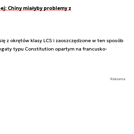
ej: Chiny miałyby problemy z
się z okrętów klasy LCS i zaoszczędzone w ten sposób
egaty typu Constitution opartym na francusko-
Reklama