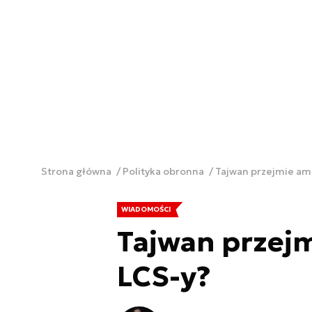
Strona główna
Polityka obronna
Tajwan przejmie am
WIADOMOŚCI
Tajwan przej
LCS-y?