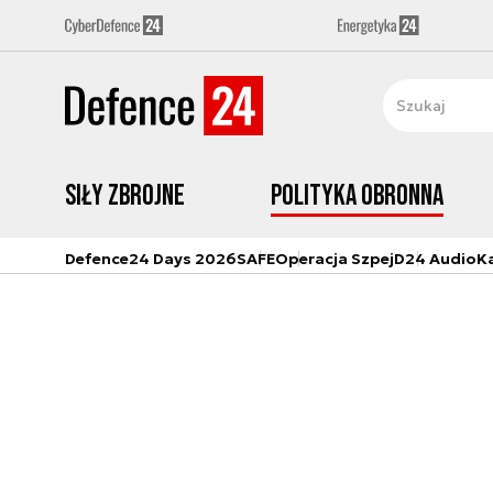
Siły zbrojne
Polityka obronna
Defence24 Days 2026
SAFE
Operacja Szpej
D24 Audio
K