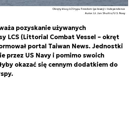
Okręty klasy LCS typu Freedom (po lewej) i Independence
Autor. Lt. Jan Shultis/U.S. Navy
zważa pozyskanie używanych
y LCS (Littorial Combat Vessel – okręt
formował portal Taiwan News. Jednostki
ie przez US Navy i pomimo swoich
łyby okazać się cennym dodatkiem do
spy.