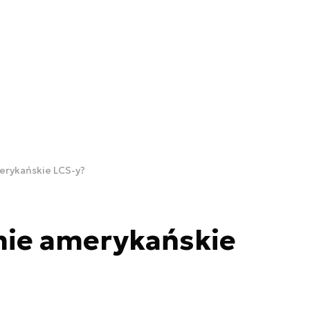
erykańskie LCS-y?
mie amerykańskie