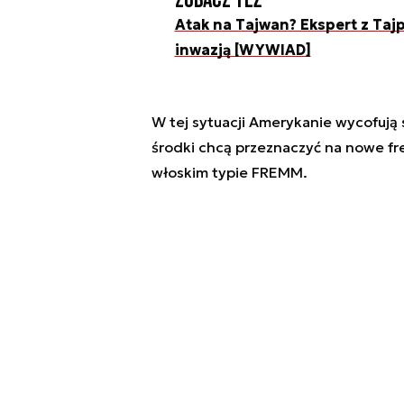
Zobacz też
Atak na Tajwan? Ekspert z Tajp
inwazją [WYWIAD]
W tej sytuacji Amerykanie wycofują 
środki chcą przeznaczyć na nowe fr
włoskim typie FREMM.