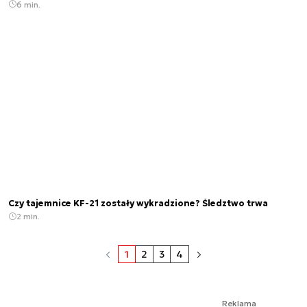
6 min.
Czy tajemnice KF-21 zostały wykradzione? Śledztwo trwa
2 min.
1
2
3
4
Reklama